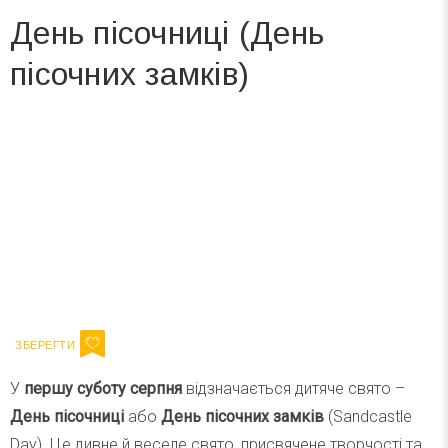
День пісочниці (День
пісочних замків)
Вже 6 років DAY TODAY складає для вас «
Список свят на день
». Підписуйтесь на щоденну розсилку
зручним для вас способом.
Телеграм
Інстаграм
Ваш імейл
Підписатися
Email
У
першу суботу серпня
відзначається дитяче свято –
День пісочниці
або
День пісочних замків
(Sandcastle
Day). Це дивне й веселе свято, присвячене творчості та