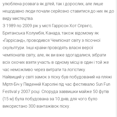
улюблена розвага як дітей, так і дорослих, але лише
нещодавно люди почали серйозно ставитися до них як до
виду мистецтва.
З 1989 по 2009 рік у місті Гаррісон Хот Спрінгс,
Британська Колумбія, Канада, також відомому як
«Гаррісанд», проводився Чемпіонат світу з пісочної
скульптури. Інші країни проводять власні версії
чемпіонатів світу, але, як ви вже здогадалися, зібрати
всіх охочих взяти участь в одному місці в один і той же
час неможливо через витрати та логістику.
Найвищий у світі замок з піску був побудований на пляжі
Міртл-Біч у Південній Кароліні під час фестивалю Sun Fun
Festival у 2007 році. Споруда заввишки майже 50 футів
(15 м) була побудована за 10 днів, для чого було
використано 300 вантажівок піску.