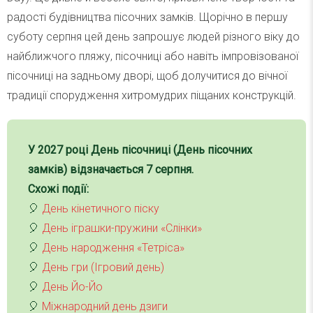
радості будівництва пісочних замків. Щорічно в першу
суботу серпня цей день запрошує людей різного віку до
найближчого пляжу, пісочниці або навіть імпровізованої
пісочниці на задньому дворі, щоб долучитися до вічної
традиції спорудження хитромудрих піщаних конструкцій.
У
2027
році
День пісочниці (День пісочних
замків)
відзначається
7 серпня
.
Схожі події:
🎈
День кінетичного піску
🎈
День іграшки-пружини «Слінки»
🎈
День народження «Тетріса»
🎈
День гри (Ігровий день)
🎈
День Йо-Йо
🎈
Міжнародний день дзиги