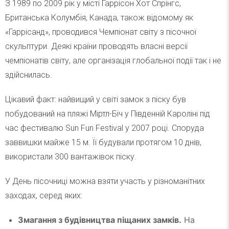
З 1989 по 2009 рік у місті Гаррісон Хот Спрінгс,
Британська Колумбія, Канада, також відомому як
«Гаррісанд», проводився Чемпіонат світу з пісочної
скульптури. Деякі країни проводять власні версії
чемпіонатів світу, але організація глобальної події так і не
здійснилась.
Цікавий факт: найвищий у світі замок з піску був
побудований на пляжі Міртл-Біч у Південній Кароліні під
час фестивалю Sun Fun Festival у 2007 році. Споруда
заввишки майже 15 м. Її будували протягом 10 днів,
використали 300 вантажівок піску.
У День пісочниці можна взяти участь у різноманітних
заходах, серед яких:
Змагання з будівництва піщаних замків.
На