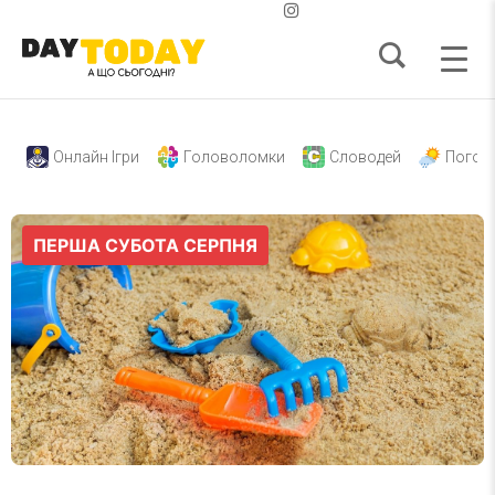
Онлайн Ігри
Головоломки
Словодей
Погод