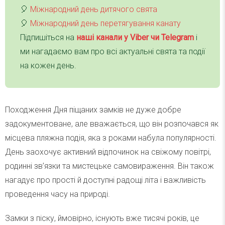
🎈
Міжнародний день дитячого свята
🎈
Міжнародний день перетягування канату
Підпишіться на
наші канали у Viber чи Telegra
m
і
ми нагадаємо вам про всі актуальні свята та події
на кожен день.
Походження Дня піщаних замків не дуже добре
задокументоване, але вважається, що він розпочався як
місцева пляжна подія, яка з роками набула популярності.
День заохочує активний відпочинок на свіжому повітрі,
родинні зв’язки та мистецьке самовираження. Він також
нагадує про прості й доступні радощі літа і важливість
проведення часу на природі.
Замки з піску, ймовірно, існують вже тисячі років, це