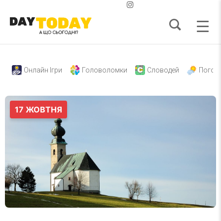
Онлайн Ігри
Головоломки
Словодей
Погод