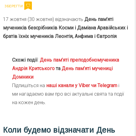
17 жовтня (30 жовтня) відзначають
День пам’яті
мучеників безсрібників Косми і Даміана Аравійських і
братів їхніх мучеників Леонтія, Анфима і Євтропія
.
Схожі події
:
День пам’яті преподобномученика
Андрія Критського
та
День пам’яті мучениці
Домники
Підпишіться на
наші канали у Viber чи Telegra
m
і
ми нагадаємо вам про всі актуальні свята та події
на кожен день.
Коли будемо відзначати День