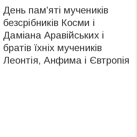
День пам’яті мучеників
безсрібників Косми і
Даміана Аравійських і
братів їхніх мучеників
Леонтія, Анфима і Євтропія
Вже 6 років DAY TODAY складає для вас «
Список свят на день
». Підписуйтесь на щоденну розсилку
зручним для вас способом.
Телеграм
Інстаграм
Ваш імейл
Підписатися
Email