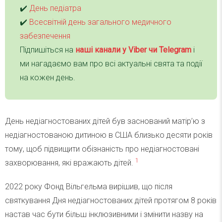
✔️
День педіатра
✔️
Всесвітній день загального медичного
забезпечення
Підпишіться на
наші канали у Viber чи Telegra
m
і
ми нагадаємо вам про всі актуальні свята та події
на кожен день.
День недіагностованих дітей був заснований матір’ю з
недіагностованою дитиною в США близько десяти років
тому, щоб підвищити обізнаність про недіагностовані
1
захворювання, які вражають дітей.
2022 року Фонд Вільгельма вирішив, що після
святкування Дня недіагностованих дітей протягом 8 років
настав час бути більш інклюзивними і змінити назву на