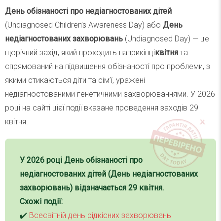
День обізнаності про недіагностованих дітей
(Undiagnosed Children’s Awareness Day) або
День
недіагностованих захворювань
(Undiagnosed Day) — це
щорічний захід, який проходить наприкінці
квітня
та
спрямований на підвищення обізнаності про проблеми, з
якими стикаються діти та сім’ї, уражені
недіагностованими генетичними захворюваннями. У 2026
році на сайті цієї події вказане проведення заходів 29
квітня.
У 2026 році День обізнаності про
недіагностованих дітей (
День недіагностованих
захворювань
) відзначається 29 квітня.
Схожі події:
✔️
Всесвітній день рідкісних захворювань