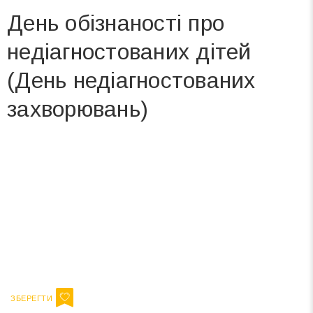
День обізнаності про
недіагностованих дітей
(День недіагностованих
захворювань)
Вже 6 років DAY TODAY складає для вас «
Список свят на день
». Підписуйтесь на щоденну розсилку
зручним для вас способом.
Телеграм
Інстаграм
Ваш імейл
Підписатися
Email