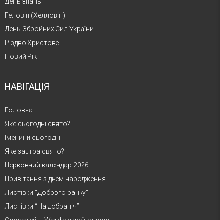
День знань
Геловін (Хелловін)
День Збройних Сил України
Різдво Христове
Новий Рік
НАВІГАЦІЯ
Головна
Яке сьогодні свято?
Іменини сьогодні
Яке завтра свято?
Церковний календар 2026
Привітання з днем народження
Листівки “Доброго ранку”
Листівки “На добраніч”
Словодей – Wordle українською