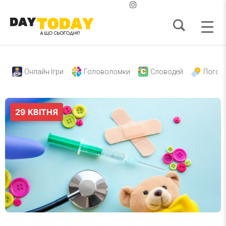
Онлайн Ігри
Головоломки
Словодей
Погод