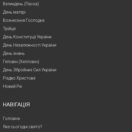
Великдень (Пасха)
День матері
Вознесіння Господнє
Трійця
День Конституції України
День Незалежності України
День знань
Геловін (Хелловін)
День Збройних Сил України
Різдво Христове
Новий Рік
НАВІГАЦІЯ
Головна
Яке сьогодні свято?