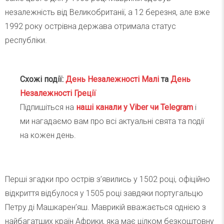
незалежність від Великобританії, а 12 березня, але вже
1992 року острівна держава отримала статус
республіки.
Схожі події:
День Незалежності Малі
та
День
Незалежності Греції
Підпишіться на
наші канали у Viber чи Telegra
m
і
ми нагадаємо вам про всі актуальні свята та події
на кожен день.
Перші згадки про острів з’явились у 1502 році, офіційно
відкриття відбулося у 1505 році завдяки португальцю
Петру ді Машкарен’яш. Маврикій вважається однією з
найбагатших країн Африки, яка має цілком безкоштовну