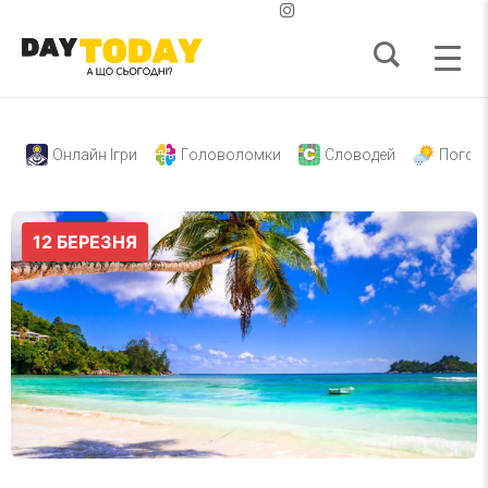
Онлайн Ігри
Головоломки
Словодей
Погод