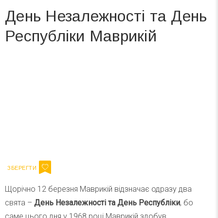
День Незалежності та День
Республіки Маврикій
Вже 6 років DAY TODAY складає для вас «
Список свят на день
». Підписуйтесь на щоденну розсилку
зручним для вас способом.
Телеграм
Інстаграм
Ваш імейл
Підписатися
Email
Щорічно 12 березня Маврикій відзначає одразу два
свята –
День Незалежності та День Республіки
, бо
саме цього дня у 1968 році Маврикій здобув