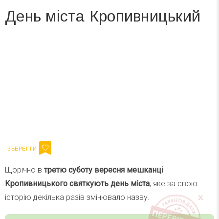
День міста Кропивницький
Вже 6 років DAY TODAY складає для вас «
Список свят на день
». Підписуйтесь на щоденну розсилку
зручним для вас способом.
Телеграм
Інстаграм
Ваш імейл
Підписатися
Email
Щорічно в
третю суботу вересня
мешканці
Кропивницького святкують день міста
, яке за свою
історію декілька разів змінювало назву.