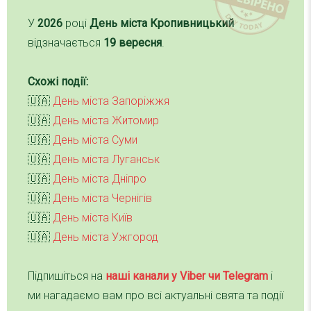
У
2026
році
День міста Кропивницький
відзначається
19 вересня
.
Схожі події:
🇺🇦
День міста Запоріжжя
🇺🇦
День міста Житомир
🇺🇦
День міста Суми
🇺🇦
День міста Луганськ
🇺🇦
День міста Дніпро
🇺🇦
День міста Чернігів
🇺🇦
День міста Київ
🇺🇦
День міста Ужгород
Підпишіться на
наші канали у Viber чи Telegra
m
і
ми нагадаємо вам про всі актуальні свята та події