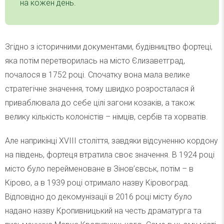
на кожен день.
Згідно з історичними документами, будівництво фортеці,
яка потім перетворилась на місто Єлизаветград,
почалося в 1752 році. Спочатку вона мала велике
стратегічне значення, тому швидко розросталася й
приваблювала до себе цілі загони козаків, а також
велику кількість колоністів – німців, сербів та хорватів.
Але наприкінці XVIII століття, завдяки відсуненню кордону
на південь, фортеця втратила своє значення. В 1924 році
місто було перейменоване в Зінов’євськ, потім – в
Кірово, а в 1939 році отримало назву Кіровоград.
Відповідно до декомунізації в 2016 році місту було
надано назву Кропивницький на честь драматурга та