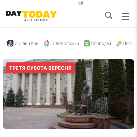
Онлайн Ігри
Головоломки
Словодей
Погод