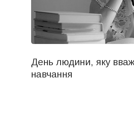
День людини, яку вва
навчання
Вже 6 років DAY TODAY складає для вас «
Список 
зручним для вас способом.
Телеграм
Інстаграм
Ваш імейл
Email