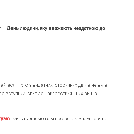
я –
День людини, яку вважають нездатною до
найтеся – хто з видатних історичних діячів не вмів
ває вступний іспит до найпрестижніших вишів
gra
m
і ми нагадаємо вам про всі актуальні свята