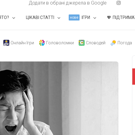
Додати в обрані джерела в Google
ЯТО?
ЦІКАВІ СТАТТІ
ІГРИ
ПІДТРИМА
нове
Онлайн Ігри
Головоломки
Словодей
Погода