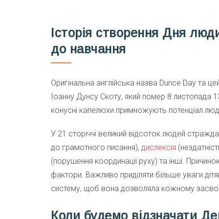
Історія створення Дня люд
до навчання
Оригінальна англійська назва Dunce Day та ц
Іоанну Дунсу Скоту, який помер 8 листопада 13
конусні капелюхи примножують потенціал люди
У 21 сторіччі великий відсоток людей стражд
до грамотного писання),
дислексія
(нездатніст
(порушення координації руху) та інші. Причиною
фактори. Важливо приділяти більше уваги діт
систему, щоб вона дозволяла кожному засвоїт
Коли будемо відзначати Де