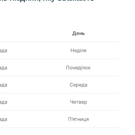
День
ада
Неділя
ада
Понеділок
ада
Середа
ада
Четвер
ада
П’ятниця