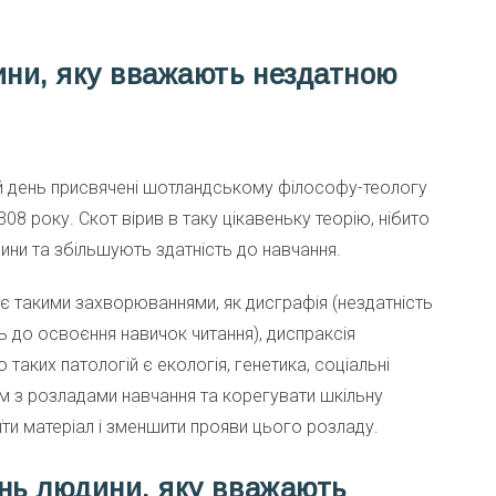
ини, яку вважають нездатною
ей день присвячені шотландському філософу-теологу
08 року. Скот вірив в таку цікавеньку теорію, нібито
ни та збільшують здатність до навчання.
ає такими захворюваннями, як дисграфія (нездатність
ь до освоєння навичок читання), диспраксія
 таких патологій є екологія, генетика, соціальні
ям з розладами навчання та корегувати шкільну
и матеріал і зменшити прояви цього розладу.
нь людини, яку вважають