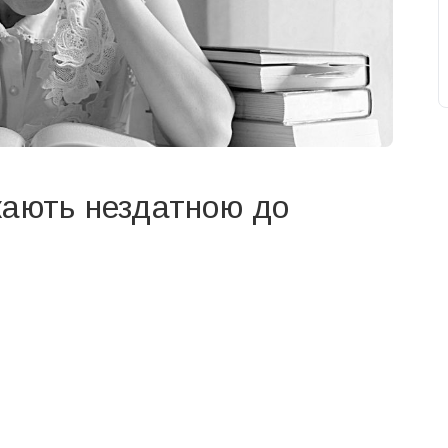
жають нездатною до
свят на день
». Підписуйтесь на щоденну розсилку
Підписатися