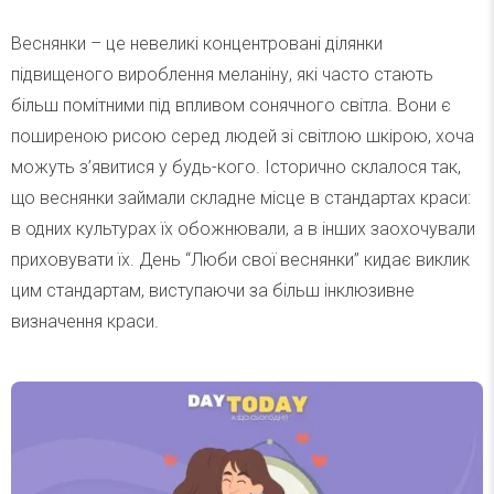
Веснянки – це невеликі концентровані ділянки
підвищеного вироблення меланіну, які часто стають
більш помітними під впливом сонячного світла. Вони є
поширеною рисою серед людей зі світлою шкірою, хоча
можуть з’явитися у будь-кого. Історично склалося так,
що веснянки займали складне місце в стандартах краси:
в одних культурах їх обожнювали, а в інших заохочували
приховувати їх. День “Люби свої веснянки” кидає виклик
цим стандартам, виступаючи за більш інклюзивне
визначення краси.