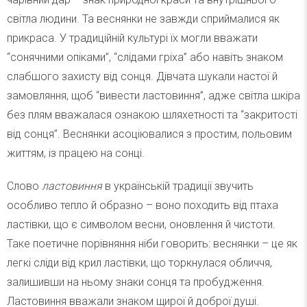
світла людини. Та веснянки не завжди сприймалися як
прикраса. У традиційній культурі їх могли вважати
“сонячними опіками”, “слідами гріха” або навіть знаком
слабшого захисту від сонця. Дівчата шукали настої й
замовляння, щоб “вивести ластовиння”, адже світла шкіра
без плям вважалася ознакою шляхетності та “закритості
від сонця”. Веснянки асоціювалися з простим, польовим
життям, із працею на сонці.
Слово
ластовиння
в українській традиції звучить
особливо тепло й образно – воно походить від птаха
ластівки, що є символом весни, оновлення й чистоти.
Таке поетичне порівняння ніби говорить: веснянки – це як
легкі сліди від крил ластівки, що торкнулася обличчя,
залишивши на ньому знаки сонця та пробудження.
Ластовиння вважали знаком щирої й доброї душі.