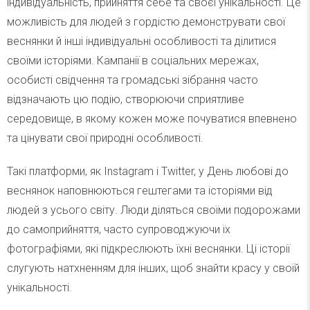
індивідуальність, прийняття себе та своєї унікальності. Це
можливість для людей з гордістю демонструвати свої
веснянки й інші індивідуальні особливості та ділитися
своїми історіями. Кампанії в соціальних мережах,
особисті свідчення та громадські зібрання часто
відзначають цю подію, створюючи сприятливе
середовище, в якому кожен може почуватися впевнено
та цінувати свої природні особливості.
Такі платформи, як Instagram і Twitter, у День любові до
веснянок наповнюються гештегами та історіями від
людей з усього світу. Люди діляться своїми подорожами
до самоприйняття, часто супроводжуючи їх
фотографіями, які підкреслюють їхні веснянки. Ці історії
слугують натхненням для інших, щоб знайти красу у своїй
унікальності.