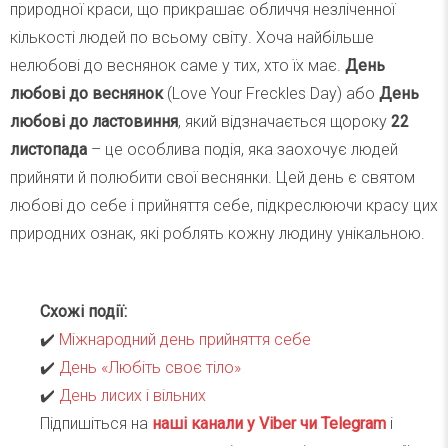
природної краси, що прикрашає обличчя незліченної
кількості людей по всьому світу. Хоча найбільше
нелюбові до веснянок саме у тих, хто їх має.
День
любові до веснянок
(Love Your Freckles Day) або
День
любові до ластовиння
, який відзначається щороку
22
листопада
– це особлива подія, яка заохочує людей
прийняти й полюбити свої веснянки. Цей день є святом
любові до себе і прийняття себе, підкреслюючи красу цих
природних ознак, які роблять кожну людину унікальною.
Схожі події:
✔️
Міжнародний день прийняття себе
✔️
День «Любіть своє тіло»
✔️
День лисих і вільних
Підпишіться на
наші канали у Viber чи Telegra
m
і