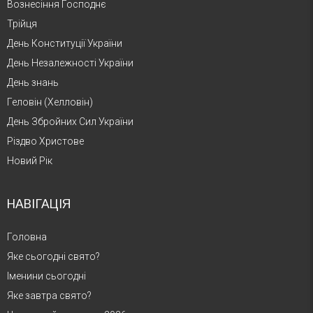
Вознесіння Господнє
Трійця
День Конституції України
День Незалежності України
День знань
Геловін (Хелловін)
День Збройних Сил України
Різдво Христове
Новий Рік
НАВІГАЦІЯ
Головна
Яке сьогодні свято?
Іменини сьогодні
Яке завтра свято?