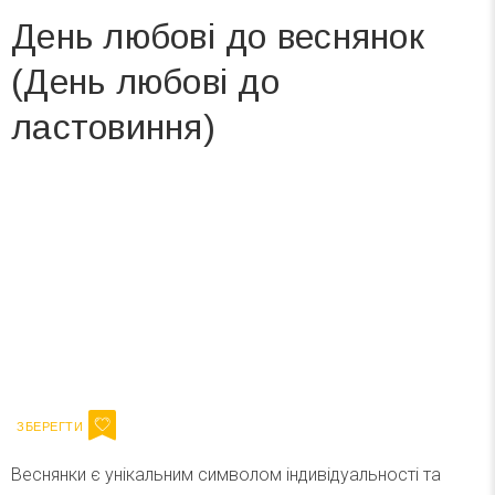
День любові до веснянок
(День любові до
ластовиння)
Вже 6 років DAY TODAY складає для вас «
Список свят на день
». Підписуйтесь на щоденну розсилку
зручним для вас способом.
Телеграм
Інстаграм
Ваш імейл
Підписатися
Email
Веснянки є унікальним символом індивідуальності та