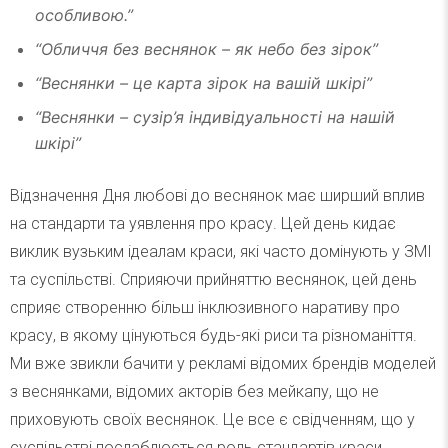
особливою.”
“Обличчя без веснянок – як небо без зірок”
“Веснянки – це карта зірок на вашій шкірі”
“Веснянки – сузір’я індивідуальності на нашій
шкірі”
Відзначення Дня любові до веснянок має ширший вплив
на стандарти та уявлення про красу. Цей день кидає
виклик вузьким ідеалам краси, які часто домінують у ЗМІ
та суспільстві. Сприяючи прийняттю веснянок, цей день
сприяє створенню більш інклюзивного наративу про
красу, в якому цінуються будь-які риси та різноманіття.
Ми вже звикли бачити у рекламі відомих брендів моделей
з веснянками, відомих акторів без мейкапу, що не
приховують своїх веснянок. Це все є свідченням, що у
суспільстві послаблюється роль стандартів краси,