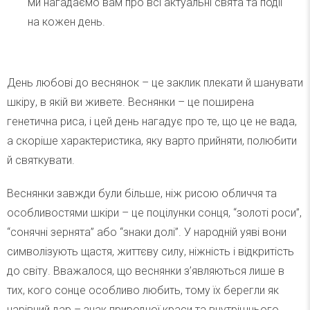
ми нагадаємо вам про всі актуальні свята та події
на кожен день.
День любові до веснянок – це заклик плекати й шанувати
шкіру, в якій ви живете. Веснянки – це поширена
генетична риса, і цей день нагадує про те, що це не вада,
а скоріше характеристика, яку варто прийняти, полюбити
й святкувати.
Веснянки завжди були більше, ніж рисою обличчя та
особливостями шкіри – це поцілунки сонця, “золоті роси”,
“сонячні зернята” або “знаки долі”. У народній уяві вони
символізують щастя, життєву силу, ніжність і відкритість
до світу. Вважалося, що веснянки з’являються лише в
тих, кого сонце особливо любить, тому їх берегли як
чарівний дар – знак природної краси та внутрішнього