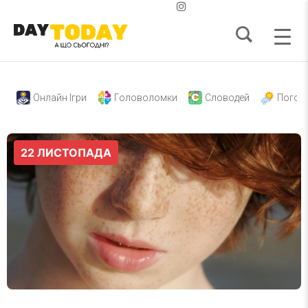
Онлайн Ігри
Головоломки
Словодей
Погод