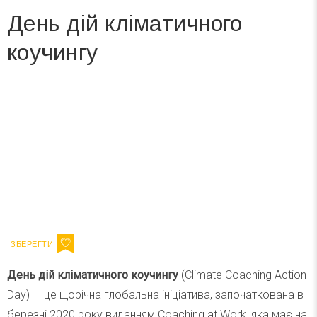
День дій кліматичного
коучингу
Вже 6 років DAY TODAY складає для вас «
Список свят на день
». Підписуйтесь на щоденну розсилку
зручним для вас способом.
Телеграм
Інстаграм
Ваш імейл
Підписатися
Email
День дій кліматичного коучингу
(Climate Coaching Action
Day) — це щорічна глобальна ініціатива, започаткована в
березні 2020 року виданням Coaching at Work, яка має на