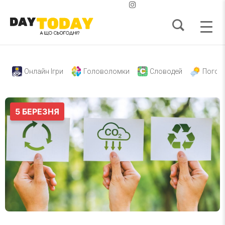
Онлайн Ігри
Головоломки
Словодей
Погод