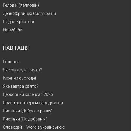
Геловін (Хелловін)
День Збройних Сил України
Різдво Христове
Новий Рік
НАВІГАЦІЯ
Головна
Яке сьогодні свято?
Іменини сьогодні
Яке завтра свято?
Церковний календар 2026
Привітання з днем народження
Листівки “Доброго ранку”
Листівки “На добраніч”
Словодей – Wordle українською