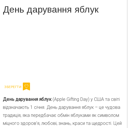
День дарування яблук
Вже 6 років DAY TODAY складає для вас «
Список свят на день
». Підписуйтесь на щоденну розсилку
зручним для вас способом.
Телеграм
Інстаграм
Ваш імейл
Підписатися
Email
День дарування яблук
(Apple Gifting Day) у США та світі
відзначають 1 січня. День дарування яблук – це чудова
традиція, яка передбачає обмін яблуками як символом
міцного здоров’я, любові, знань, краси та щедрості. Цей