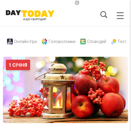
Онлайн Ігри
Головоломки
Словодей
Погод