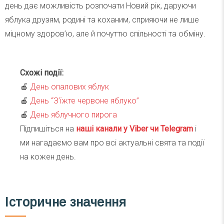
день дає можливість розпочати Новий рік, даруючи
яблука друзям, родині та коханим, сприяючи не лише
міцному здоров’ю, але й почуттю спільності та обміну.
Схожі події:
🍎
День опалових яблук
🍎
День “З’їжте червоне яблуко”
🍎
День яблучного пирога
Підпишіться на
наші канали у Viber чи Telegra
m
і
ми нагадаємо вам про всі актуальні свята та події
на кожен день.
Історичне значення