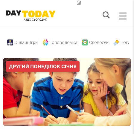
Онлайн Ігри
Головоломки
Словодей
Погод