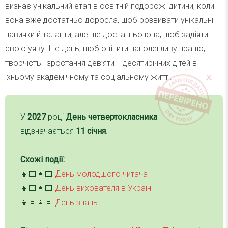
визнає унікальний етап в освітній подорожі дитини, коли
вона вже достатньо доросла, щоб розвивати унікальні
навички й таланти, але ще достатньо юна, щоб задіяти
свою уяву. Це день, щоб оцінити наполегливу працю,
творчість і зростання дев’яти- і десятирічних дітей в
їхньому академічному та соціальному житті.
У
2027
році
День четвертокласника
відзначається
11 січня
.
Схожі події:
👦🏻👧🏻
День молодшого читача
👦🏻👧🏻
День вихователя в Україні
👦🏻👧🏻
День знань