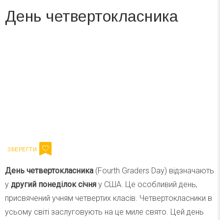
День четвертокласника
Вже 6 років DAY TODAY складає для вас «
Список свят на день
». Підписуйтесь на щоденну розсилку
зручним для вас способом.
Телеграм
Інстаграм
Ваш імейл
Підписатися
Email
День четвертокласника
(Fourth Graders Day) відзначають
у
другий понеділок січня
у США. Це особливий день,
присвячений учням четвертих класів. Четвертокласники в
усьому світі заслуговують на це миле свято. Цей день