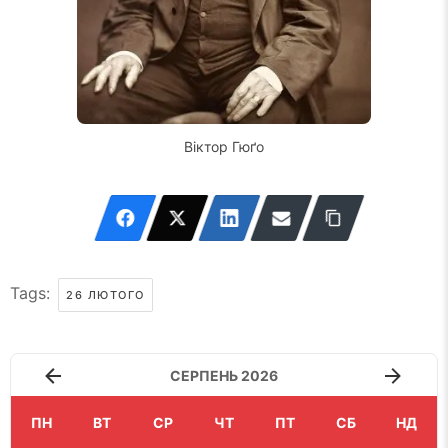
Віктор Гюґо
Tags:
26 ЛЮТОГО
СЕРПЕНЬ 2026
ПН
ВТ
СР
ЧТ
ПТ
СБ
НД