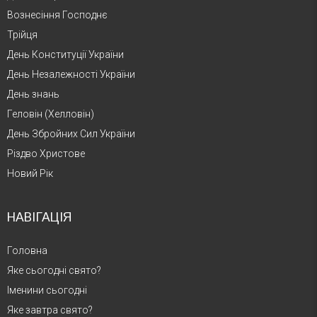
Вознесіння Господнє
Трійця
День Конституції України
День Незалежності України
День знань
Геловін (Хелловін)
День Збройних Сил України
Різдво Христове
Новий Рік
НАВІГАЦІЯ
Головна
Яке сьогодні свято?
Іменини сьогодні
Яке завтра свято?