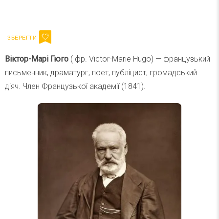
Ваш імейл
Підписатися
Email
Віктор-Марі Гюго
( фр. Victor-Marie Hugo) — французький
письменник, драматург, поет, публіцист, громадський
діяч. Член Французької академії (1841).