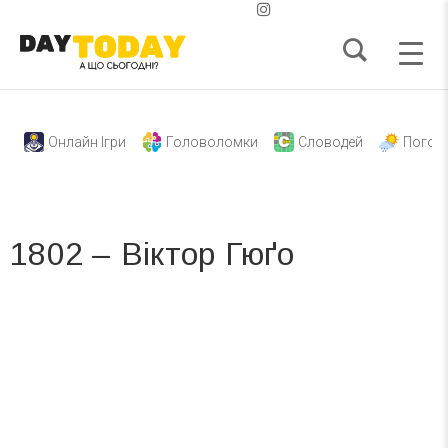
Онлайн Ігри
Головоломки
Словодей
Погод
1802 – Віктор Гюґо
Вже 6 років DAY TODAY складає для вас «
Список свят на день
». Підписуйтесь на щоденну розсилку
зручним для вас способом.
Телеграм
Інстаграм