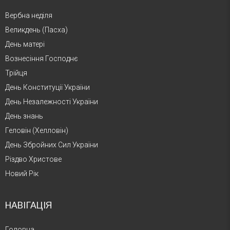
Вербна неділя
Великдень (Пасха)
День матері
Вознесіння Господнє
Трійця
День Конституції України
День Незалежності України
День знань
Геловін (Хелловін)
День Збройних Сил України
Різдво Христове
Новий Рік
НАВІГАЦІЯ
Головна