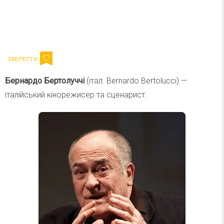
Ваш імейл
Підписатися
Email
Бернардо Бертолуччі
(італ. Bernardo Bertolucci) —
італійський кінорежисер та сценарист.