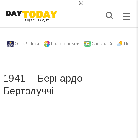
Онлайн Ігри
Головоломки
Словодей
Погод
1941 – Бернардо
Бертолуччі
Вже 6 років DAY TODAY складає для вас «
Список свят на день
». Підписуйтесь на щоденну розсилку
зручним для вас способом.
Телеграм
Інстаграм