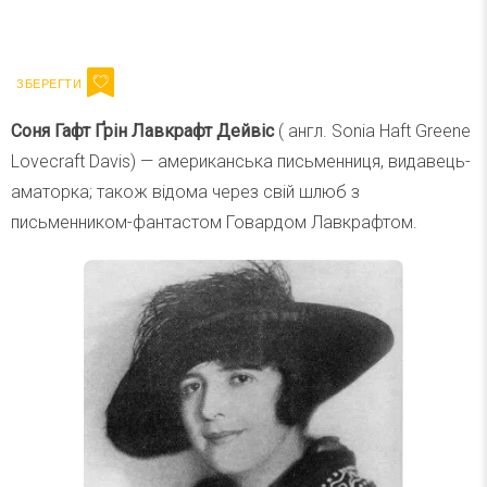
Ваш імейл
Підписатися
Email
Соня Гафт Ґрін Лавкрафт Дейвіс
( англ. Sonia Haft Greene
Lovecraft Davis) — американська письменниця, видавець-
аматорка; також відома через свій шлюб з
письменником-фантастом Говардом Лавкрафтом.