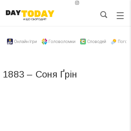
Онлайн Ігри
Головоломки
Словодей
Погод
1883 – Соня Ґрін
Вже 6 років DAY TODAY складає для вас «
Список свят на день
». Підписуйтесь на щоденну розсилку
зручним для вас способом.
Телеграм
Інстаграм