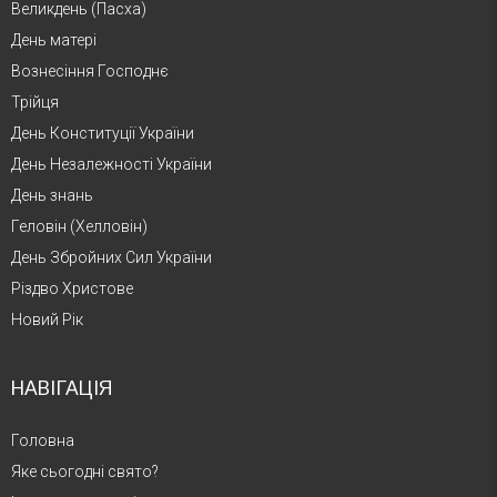
Великдень (Пасха)
День матері
Вознесіння Господнє
Трійця
День Конституції України
День Незалежності України
День знань
Геловін (Хелловін)
День Збройних Сил України
Різдво Христове
Новий Рік
НАВІГАЦІЯ
Головна
Яке сьогодні свято?