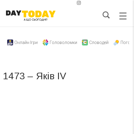
Онлайн Ігри
Головоломки
Словодей
Погод
1473 – Яків IV
Вже 6 років DAY TODAY складає для вас «
Список свят на день
». Підписуйтесь на щоденну розсилку
зручним для вас способом.
Телеграм
Інстаграм