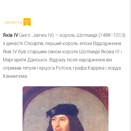
Ваш імейл
Підписатися
Email
Яків IV
(англ. James IV) — король Шотландії (1488–1513)
з династії Стюартів, перший король епохи Відродження.
Яків IV був старшим сином короля Шотландії Якова III і
Маргарити Данської. Відразу після народження він
отримав титули герцога Ротсея, графа Карріка і лорда
Каннінгема.