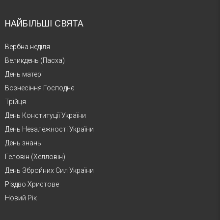
НАЙБІЛЬШІ СВЯТА
Вербна неділя
Великдень (Пасха)
День матері
Вознесіння Господнє
Трійця
День Конституції України
День Незалежності України
День знань
Геловін (Хелловін)
День Збройних Сил України
Різдво Христове
Новий Рік