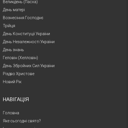
Великдень (Пасха)
День матері
Вознесіння Господнє
Трійця
День Конституції України
День Незалежності України
День знань
Геловін (Хелловін)
День Збройних Сил України
Різдво Христове
Новий Рік
НАВІГАЦІЯ
Головна
Яке сьогодні свято?