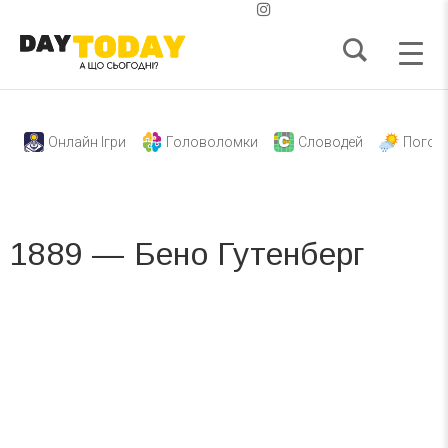
Онлайн Ігри
Головоломки
Словодей
Погод
1889 — Бено Гутенберг
Вже 6 років DAY TODAY складає для вас «
Список свят на день
». Підписуйтесь на щоденну розсилку
зручним для вас способом.
Телеграм
Інстаграм