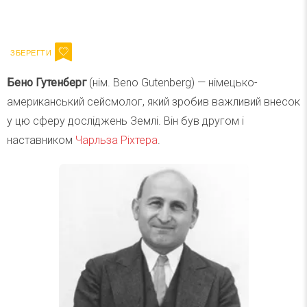
Ваш імейл
Підписатися
Email
Бено Гутенберг
(нім. Beno Gutenberg) — німецько-
американський сейсмолог, який зробив важливий внесок
у цю сферу досліджень Землі. Він був другом і
наставником
Чарльза Ріхтера
.