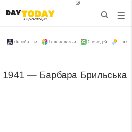
Онлайн Ігри
Головоломки
Словодей
Погод
1941 — Барбара Брильська
Вже 6 років DAY TODAY складає для вас «
Список свят на день
». Підписуйтесь на щоденну розсилку
зручним для вас способом.
Телеграм
Інстаграм