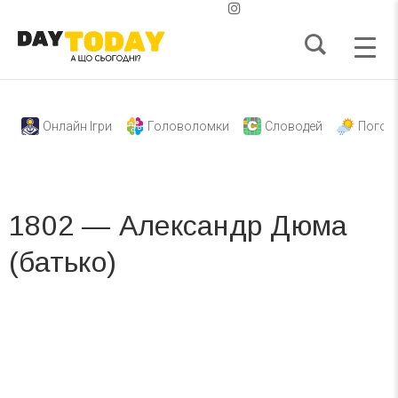
Онлайн Ігри
Головоломки
Словодей
Погод
1802 — Александр Дюма
(батько)
Вже 6 років DAY TODAY складає для вас «
Список свят на день
». Підписуйтесь на щоденну розсилку
зручним для вас способом.
Телеграм
Інстаграм