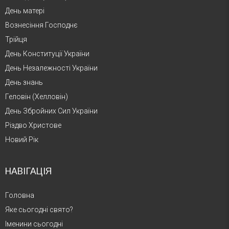
День матері
Вознесіння Господнє
Трійця
День Конституції України
День Незалежності України
День знань
Геловін (Хелловін)
День Збройних Сил України
Різдво Христове
Новий Рік
НАВІГАЦІЯ
Головна
Яке сьогодні свято?
Іменини сьогодні