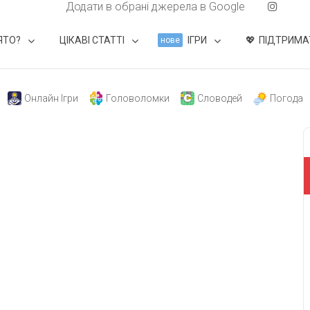
Додати в обрані джерела в Google
ЯТО?
ЦІКАВІ СТАТТІ
ІГРИ
ПІДТРИМА
нове
Онлайн Ігри
Головоломки
Словодей
Погода
свят на день
». Підписуйтесь на щоденну розсилку
Підписатися