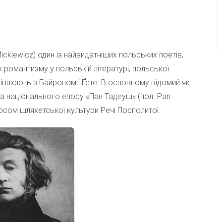
ickiewicz) один із найвидатніших польських поетів,
 романтизму у польській літературі, польської
рівнюють з Байроном і Ґете. В основному відомий як
та національного епосу «Пан Тадеуш» (пол. Pan
осом шляхетської культури Речі Посполитої.