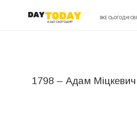
ЯКЕ СЬОГОДНІ СВ
1798 – Адам Міцкевич
Вже 6 років DAY TODAY складає для вас «
Список 
зручним для вас способом.
Телеграм
Інстаграм
Ваш імейл