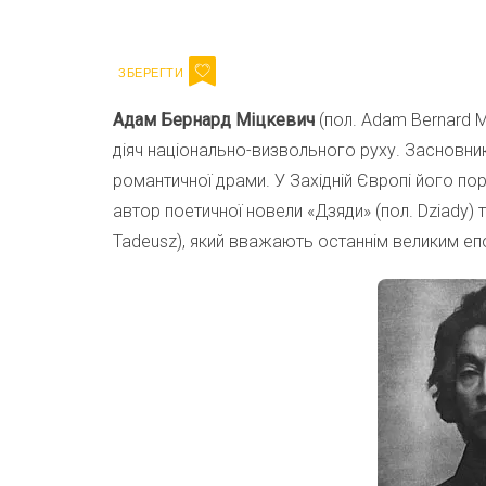
Email
Адам Бернард Міцкевич
(пол. Adam Bernard M
діяч національно-визвольного руху. Засновник
романтичної драми. У Західній Європі його по
автор поетичної новели «Дзяди» (пол. Dziady) 
Tadeusz), який вважають останнім великим еп