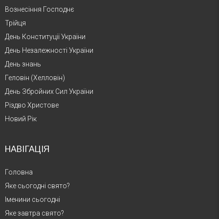
Вознесіння Господнє
Трійця
День Конституції України
День Незалежності України
День знань
Геловін (Хелловін)
День Збройних Сил України
Різдво Христове
Новий Рік
НАВІГАЦІЯ
Головна
Яке сьогодні свято?
Іменини сьогодні
Яке завтра свято?