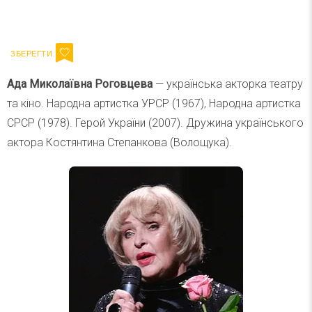
Ваш імейл
Підписатися
Email
Ада Миколаївна Роговцева
— українська акторка театру
та кіно. Народна артистка УРСР (1967), Народна артистка
СРСР (1978). Герой України (2007). Дружина українського
актора Костянтина Степанкова (Волощука).