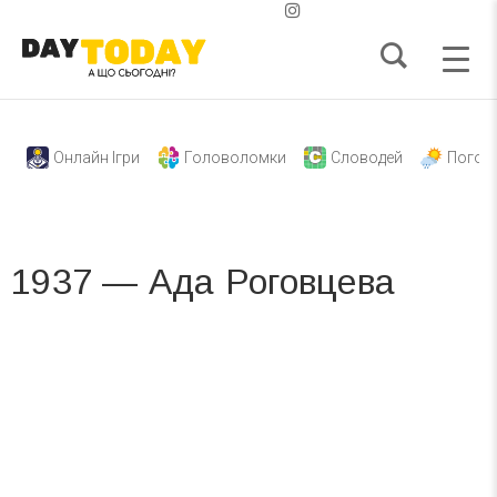
Онлайн Ігри
Головоломки
Словодей
Погод
1937 — Ада Роговцева
Вже 6 років DAY TODAY складає для вас «
Список свят на день
». Підписуйтесь на щоденну розсилку
зручним для вас способом.
Телеграм
Інстаграм