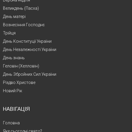
Великдень (Пасха)
День матері
Вознесіння Господнє
Трійця
День Конституції України
День Незалежності України
День знань
Геловін (Хелловін)
День Збройних Сил України
Різдво Христове
Новий Рік
НАВІГАЦІЯ
Головна
Яке сьогодні свято?