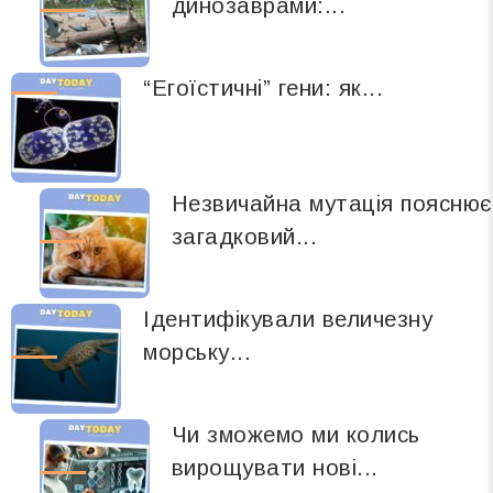
динозаврами:...
“Егоїстичні” гени: як...
Незвичайна мутація пояснює
загадковий...
Ідентифікували величезну
морську...
Чи зможемо ми колись
вирощувати нові...