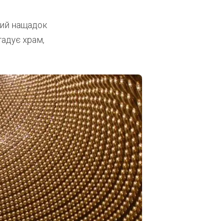
ший нащадок
гадує храм,