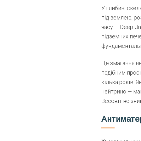
У глибині скел
під землею, ро
часу — Deep Und
підземних пече
фундаменталь
Це змагання не
подібним проєк
кілька років. 
нейтрино — ма
Всесвіт не зни
Антиматер
Згідно з сучас