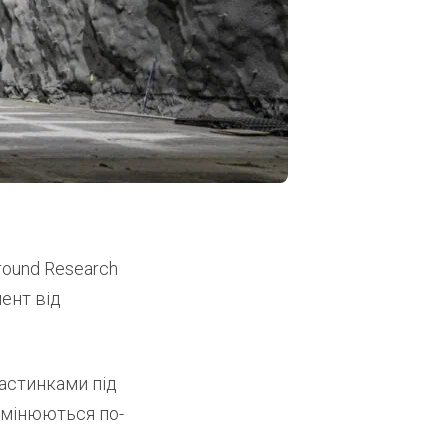
round Research
мент від
частинками під
 змінюються по-