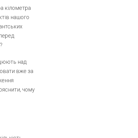
ра кілометра
ктів нашого
гантських
 перед
?
ацюють над
цювати вже за
ження
ояснити, чому
кількість