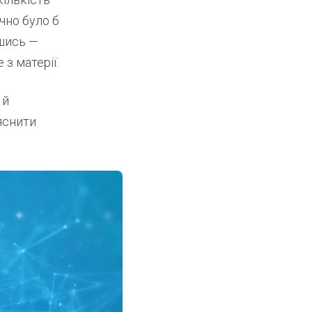
чно було б
вшись —
з матерії.
 й
яснити