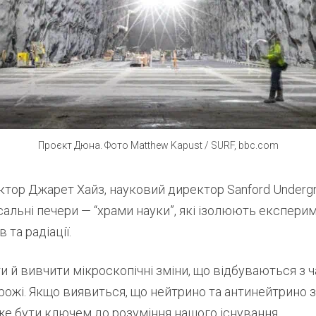
Проєкт Дюна. Фото Matthew Kapust / SURF, bbc.com
тор Джарет Хайз, науковий директор Sanford Underg
лосальні печери — “храми науки”, які ізолюють експери
 та радіації.
 й вивчити мікроскопічні зміни, що відбуваються з 
орожі. Якщо виявиться, що нейтрино та антинейтрино
же бути ключем до розуміння нашого існування.