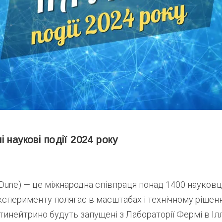
 наукові події 2024 року
une) — це міжнародна співпраця понад 1400 науковців
ксперименту полягає в масштабах і технічному рішенн
тинейтрино будуть запущені з Лабораторії Фермі в Ілл