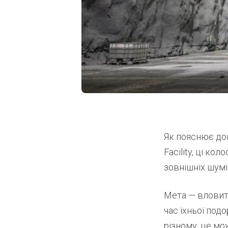
Як пояснює док
Facility, ці ко
зовнішніх шумів
Мета — вловити
час їхньої под
різному, це мо