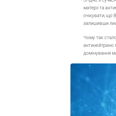
матерії та ант
очікувати, що 
залишивши лише
Чому так стало
антинейтрино п
домінування мат