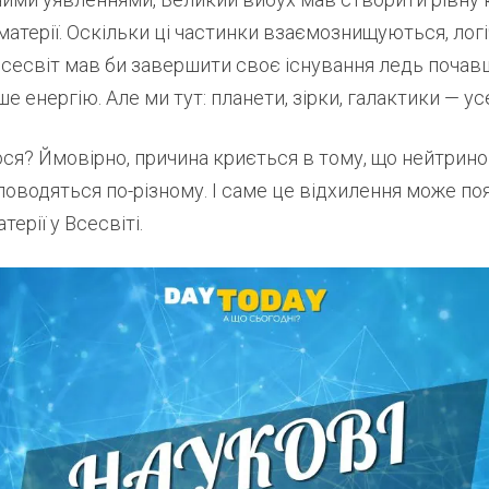
иматерії. Оскільки ці частинки взаємознищуються, логі
Всесвіт мав би завершити своє існування ледь поча
 енергію. Але ми тут: планети, зірки, галактики — усе 
ся? Ймовірно, причина криється в тому, що нейтрино
оводяться по-різному. І саме це відхилення може по
ерії у Всесвіті.