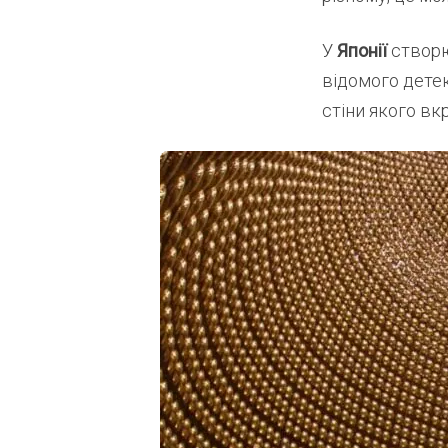
У
Японії
створю
відомого детек
стіни якого в