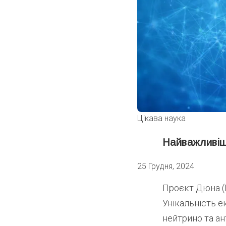
Цікава наука
Найважливіші
25 Грудня, 2024
Проєкт Дюна (D
Унікальність е
нейтрино та ан