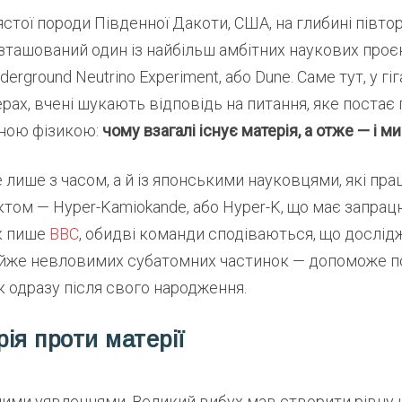
ястої породи Південної Дакоти, США, на глибині півто
зташований один із найбільш амбітних наукових проє
erground Neutrino Experiment, або Dune. Саме тут, у гі
рах, вчені шукають відповідь на питання, яке постає
ною фізикою:
чому взагалі існує матерія, а отже — і ми
 лише з часом, а й із японськими науковцями, які пр
том — Hyper-Kamiokande, або Hyper-K, що має запра
Як пише
BBC
, обидві команди сподіваються, що дослід
йже невловимих субатомних частинок — допоможе п
к одразу після свого народження.
ія проти матерії
ними уявленнями, Великий вибух мав створити рівну 