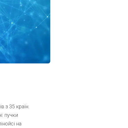
 з 35 країн.
і: пучки
інойсі на