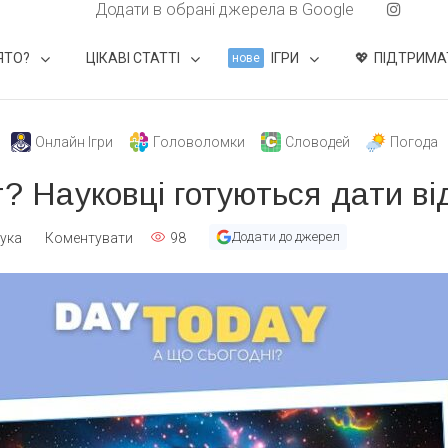
Додати в обрані джерела в Google
ЯТО?
ЦІКАВІ СТАТТІ
ІГРИ
ПІДТРИМА
нове
Онлайн Ігри
Головоломки
Словодей
Погода
т? Науковці готуються дати ві
Додати до джерел
аука
Коментувати
98