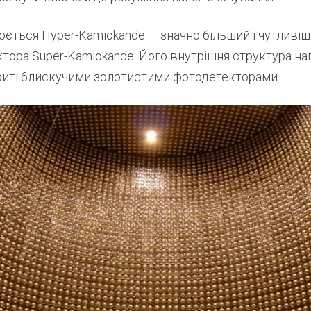
ється Hyper-Kamiokande — значно більший і чутливі
тора Super-Kamiokande. Його внутрішня структура на
криті блискучими золотистими фотодетекторами.