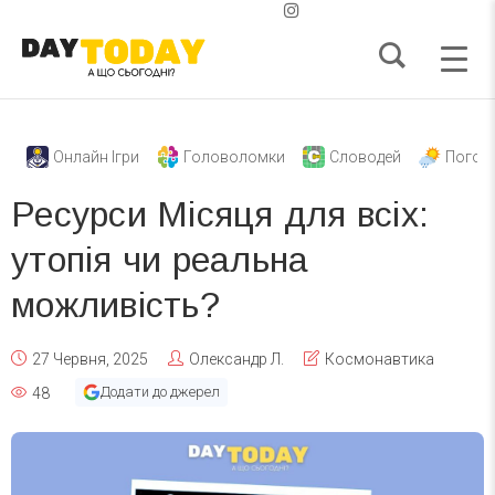
Онлайн Ігри
Головоломки
Словодей
Погод
Ресурси Місяця для всіх:
утопія чи реальна
можливість?
27 Червня, 2025
Олександр Л.
Космонавтика
Додати до джерел
48