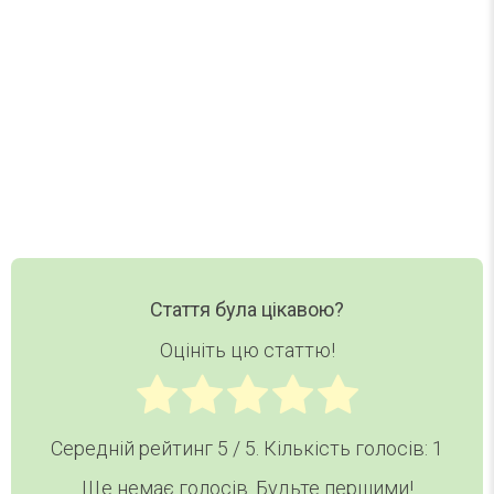
TODAY — в одному короткому листі.
Ваш email
Email
Хочу дайджест
Стаття була цікавою?
Оцініть цю статтю!
Середній рейтинг
5
/ 5. Кількість голосів:
1
Ще немає голосів. Будьте першими!