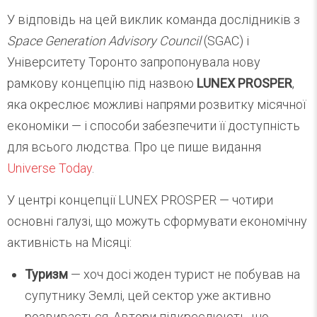
У відповідь на цей виклик команда дослідників з
Space Generation Advisory Council
(SGAC) і
Університету Торонто запропонувала нову
рамкову концепцію під назвою
LUNEX PROSPER
,
яка окреслює можливі напрями розвитку місячної
економіки — і способи забезпечити її доступність
для всього людства. Про це пише видання
Universe Today
.
У центрі концепції LUNEX PROSPER — чотири
основні галузі, що можуть сформувати економічну
активність на Місяці:
Туризм
— хоч досі жоден турист не побував на
супутнику Землі, цей сектор уже активно
розвивається. Автори підкреслюють, що