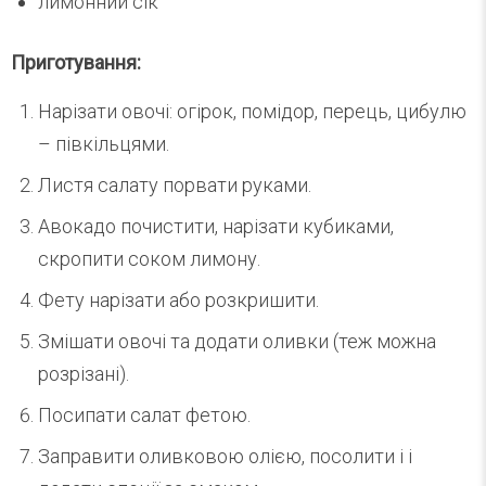
лимонний сік
Приготування:
Нарізати овочі: огірок, помідор, перець, цибулю
– півкільцями.
Листя салату порвати руками.
Авокадо почистити, нарізати кубиками,
скропити соком лимону.
Фету нарізати або розкришити.
Змішати овочі та додати оливки (теж можна
розрізані).
Посипати салат фетою.
Заправити оливковою олією, посолити і і