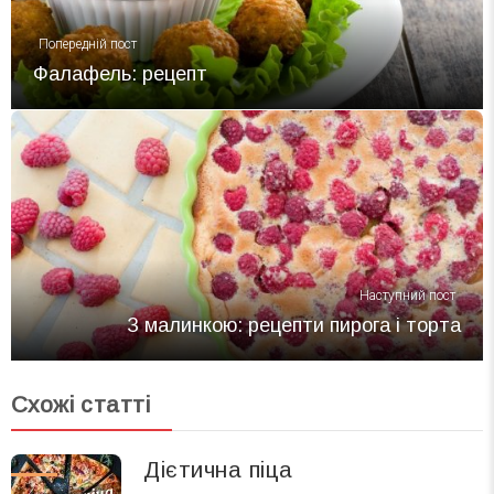
Попередній пост
Фалафель: рецепт
Наступний пост
З малинкою: рецепти пирога і торта
Схожі статті
Дієтична піца