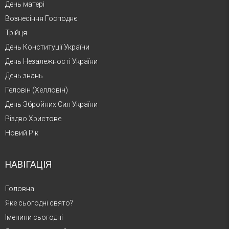
День матері
Вознесіння Господнє
Трійця
День Конституції України
День Незалежності України
День знань
Геловін (Хелловін)
День Збройних Сил України
Різдво Христове
Новий Рік
НАВІГАЦІЯ
Головна
Яке сьогодні свято?
Іменини сьогодні