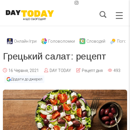
Онлайн Ігри
Головоломки
Словодей
Погод
Грецький салат: рецепт
16 Червня, 2021
DAY TODAY
Рецепт дня
493
Додати до джерел