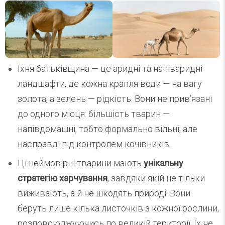
Їхня батьківщина — це аридні та напіваридні
ландшафти, де кожна крапля води — на вагу
золота, а зелень — рідкість. Вони не прив’язані
до одного місця: більшість тварин —
напівдомашні, тобто формально вільні, але
насправді під контролем кочівників.
Ці неймовірні тварини мають
унікальну
стратегію харчування
, завдяки якій не тільки
виживають, а й не шкодять природі. Вони
беруть лише кілька листочків з кожної рослини,
розповсюджуючись по великій території. Їх не