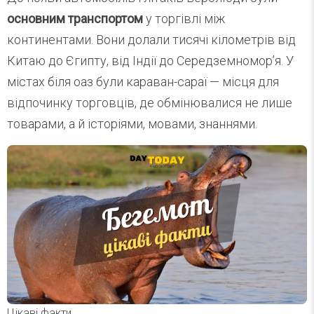
основним транспортом
у торгівлі між
континентами. Вони долали тисячі кілометрів від
Китаю до Єгипту, від Індії до Середземномор’я. У
містах біля оаз були караван-сараї — місця для
відпочинку торговців, де обмінювалися не лише
товарами, а й історіями, мовами, знаннями.
Цікаві факти