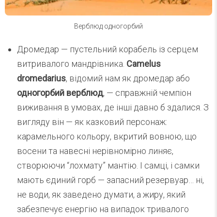
Верблюд одногорбий
Дромедар — пустельний корабель із серцем
витривалого мандрівника.
Camelus
dromedarius
, відомий нам як дромедар або
одногорбий верблюд
, — справжній чемпіон
виживання в умовах, де інші давно б здалися. З
вигляду він — як казковий персонаж:
карамельного кольору, вкритий вовною, що
восени та навесні нерівномірно линяє,
створюючи “лохмату” мантію. І самці, і самки
мають єдиний горб — запасний резервуар… ні,
не води, як заведено думати, а жиру, який
забезпечує енергію на випадок тривалого