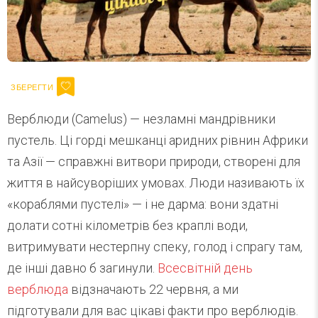
Верблюди (Camelus) — незламні мандрівники
пустель. Ці горді мешканці аридних рівнин Африки
та Азії — справжні витвори природи, створені для
життя в найсуворіших умовах. Люди називають їх
«кораблями пустелі» — і не дарма: вони здатні
долати сотні кілометрів без краплі води,
витримувати нестерпну спеку, голод і спрагу там,
де інші давно б загинули.
Всесвітній день
верблюда
відзначають 22 червня, а ми
підготували для вас цікаві факти про верблюдів.