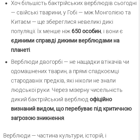
Хоч більшість бактрійських верблюдів сьогодні
— свійські тварини, у Гобі — між Монголією та
Китаєм — ще збереглися невеликі дикі
популяції. Їх менше ніж
650 особин
, і вони є
єдиними справді дикими верблюдами на
планеті
.
Верблюди двогорбі — не нащадки втікачів чи
одомашнених тварин, а прямі спадкоємці
стародавніх предків, які ніколи не знали
людської руки. Через мізерну чисельність
дикий бактрійський верблюд
офіційно
визнаний видом, що перебуває під критичною
загрозою зникнення
.
Верблюди — частина культури, історій, і