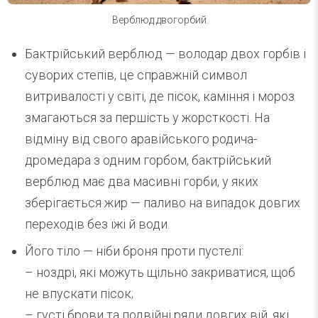
Верблюд двогорбий
Бактрійський верблюд — володар двох горбів і
суворих степів, це справжній символ
витривалості у світі, де пісок, каміння і мороз
змагаються за першість у жорсткості. На
відміну від свого аравійського родича-
дромедара з одним горбом, бактрійський
верблюд має два масивні горби, у яких
зберігається жир — паливо на випадок довгих
переходів без їжі й води.
Його тіло — ніби броня проти пустелі:
– ноздрі, які можуть щільно закриватися, щоб
не впускати пісок;
– густі брови та подвійні ряди довгих вій, які