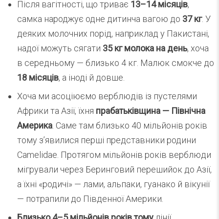
Після вагітності, що триває
13–14 місяців
,
самка народжує одне дитинча вагою до
37 кг
. У
деяких молочних порід, наприклад у Пакистані,
надої можуть сягати
35 кг молока на день
, хоча
в середньому — близько 4 кг. Малюк смокче до
18 місяців
, а іноді й довше.
Хоча ми асоціюємо верблюдів із пустелями
Африки та Азії, їхня
прабатьківщина — Північна
Америка
. Саме там близько 40 мільйонів років
тому з’явилися перші представники родини
Camelidae. Протягом мільйонів років верблюди
мігрували через Беринговий перешийок до Азії,
а їхні «родичі» — лами, альпаки, гуанако й вікунії
— потрапили до Південної Америки.
Близько 4–5 мільйонів років тому
лінії