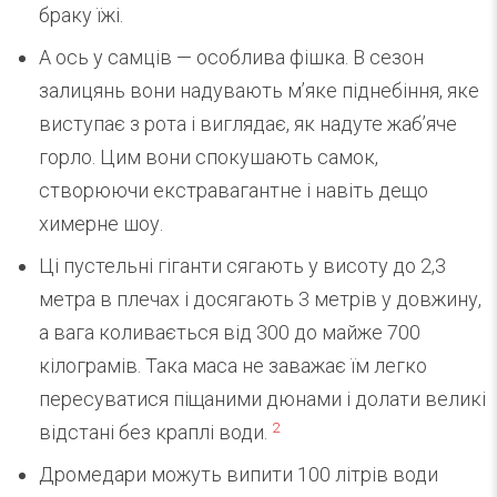
браку їжі.
А ось у самців — особлива фішка. В сезон
залицянь вони надувають м’яке піднебіння, яке
виступає з рота і виглядає, як надуте жаб’яче
горло. Цим вони спокушають самок,
створюючи екстравагантне і навіть дещо
химерне шоу.
Ці пустельні гіганти сягають у висоту до 2,3
метра в плечах і досягають 3 метрів у довжину,
а вага коливається від 300 до майже 700
кілограмів. Така маса не заважає їм легко
пересуватися піщаними дюнами і долати великі
2
відстані без краплі води.
Дромедари можуть випити 100 літрів води