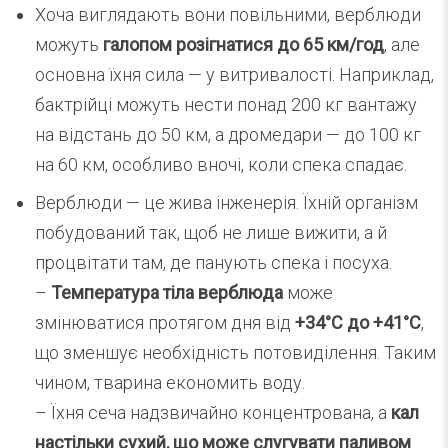
Хоча виглядають вони повільними, верблюди
можуть
галопом розігнатися до 65 км/год
, але
основна їхня сила — у витривалості. Наприклад,
бактрійці можуть нести понад 200 кг вантажу
на відстань до 50 км, а дромедари — до 100 кг
на 60 км, особливо вночі, коли спека спадає.
Верблюди — це жива інженерія. Їхній організм
побудований так, щоб не лише вижити, а й
процвітати там, де панують спека і посуха.
–
Температура тіла верблюда
може
змінюватися протягом дня від
+34°C до +41°C
,
що зменшує необхідність потовиділення. Таким
чином, тварина економить воду.
– Їхня сеча надзвичайно концентрована, а
кал
настільки сухий, що може слугувати паливом
.