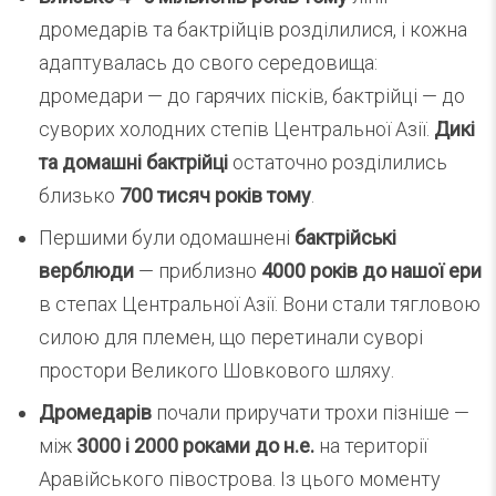
дромедарів та бактрійців розділилися, і кожна
адаптувалась до свого середовища:
дромедари — до гарячих пісків, бактрійці — до
суворих холодних степів Центральної Азії.
Дикі
та домашні бактрійці
остаточно розділились
близько
700 тисяч років тому
.
Першими були одомашнені
бактрійські
верблюди
— приблизно
4000 років до нашої ери
в степах Центральної Азії. Вони стали тягловою
силою для племен, що перетинали суворі
простори Великого Шовкового шляху.
Дромедарів
почали приручати трохи пізніше —
між
3000 і 2000 роками до н.е.
на території
Аравійського півострова. Із цього моменту