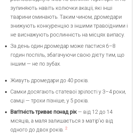
зупиняють навіть колючки акації, які інші
тварини оминають. Таким чином, дромедари
знижують конкуренцію з іншими травоїдними і
не виснажують рослинність на місцях випасу.
За день один дромедар може пастися 6–8
годин поспіль, збагачуючи свою дієту тим, що
іншим — не по зубах.
Живуть дромедари до 40 років.
Самки досягають статевої зрілості у 3–4 роки,
самці — трохи пізніше, у 5 років.
Вагітність триває понад рік
— від 12 до 14
місяців, а маля залишається з матір’ю від
2
одного до двох років.