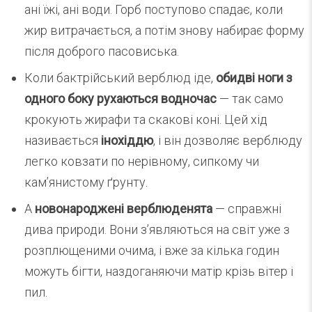
ані їжі, ані води. Горб поступово спадає, коли
жир витрачається, а потім знову набирає форму
після доброго пасовиська.
Коли бактрійський верблюд іде,
обидві ноги з
одного боку рухаються водночас
— так само
крокують жирафи та скакові коні. Цей хід
називається
інохіддю
, і він дозволяє верблюду
легко ковзати по нерівному, сипкому чи
кам’янистому ґрунту.
А
новонароджені верблюденята
— справжні
дива природи. Вони з’являються на світ уже з
розплющеними очима, і вже за кілька годин
можуть бігти, наздоганяючи матір крізь вітер і
пил.