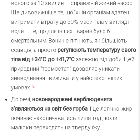
всього за 10 хвилин — справжній живий насос.
Ще дивовижніше те, що їхній організм здатен
витримати втрату до 30% маси тіла у вигляді
води — те, що для інших тварин було б
смертельним. Вони не пітніють, як більшість
ссавців, а просто
регулюють температуру свого
тіла від +34°C до +41,7°C
залежно від доби. Цей
природний “термостат” дозволяє уникати
зневоднення і виживати у найспекотніших
2
умовах.
До речі,
новонароджені верблюденята
з’являються на світ без горба
. І це логічно: жир
починає накопичуватись лише тоді, коли
малюки переходять на тверду їжу.