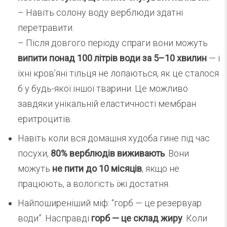
– Навіть солону воду верблюди здатні
перетравити.
– Після довгого періоду спраги вони можуть
випити понад 100 літрів води за 5–10 хвилин
— і
їхні кров’яні тільця не лопаються, як це сталося
б у будь-якої іншої тварини. Це можливо
завдяки унікальній еластичності мембран
еритроцитів.
Навіть коли вся домашня худоба гине під час
посухи,
80% верблюдів виживають
. Вони
можуть
не пити до 10 місяців
, якщо не
працюють, а вологість їжі достатня.
Найпоширеніший міф: “горб — це резервуар
води”. Насправді
горб — це склад жиру
. Коли