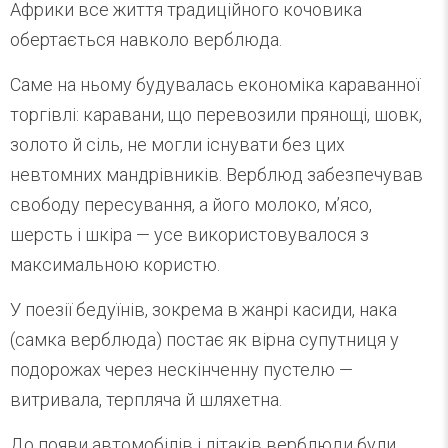
Африки все життя традиційного кочовика
обертається навколо верблюда.
Саме на ньому будувалась економіка караванної
торгівлі: каравани, що перевозили прянощі, шовк,
золото й сіль, не могли існувати без цих
невтомних мандрівників. Верблюд забезпечував
свободу пересування, а його молоко, м’ясо,
шерсть і шкіра — усе використовувалося з
максимальною користю.
У поезії бедуїнів, зокрема в жанрі касиди, нака
(самка верблюда) постає як вірна супутниця у
подорожах через нескінченну пустелю —
витривала, терпляча й шляхетна.
До появи автомобілів і літаків верблюди були