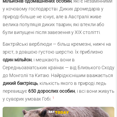
мільйонів одомашнених особин
, які є незамінними
у кочовому господарстві. Диких дромедарів у
природі більше не існує, але в Австралії живе
велика популяція диких тварин, які втекли або
були випущені після завезення у ХІХ столітті.
Бактрійські верблюди — більш кремезні, нижчі на
зріст, з довшою густою шерстю. Їх приблизно
один мільйон
, і мешкають вони в
Середньоазіатських країнах — від Близького Сходу
до Монголії та Китаю. Найрідкіснішим вважається
дикий бактрієць
, кількість якого в природі ледь
перевищує
650 дорослих особин
, і всі вони живуть
1
у суворих умовах Гобі.