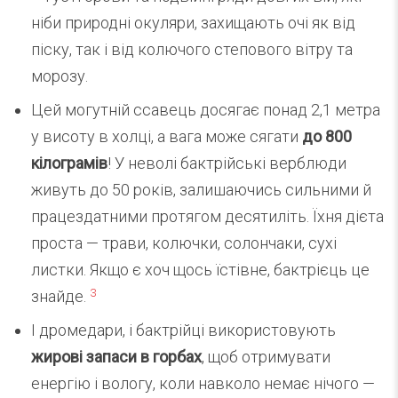
ніби природні окуляри, захищають очі як від
піску, так і від колючого степового вітру та
морозу.
Цей могутній ссавець досягає понад 2,1 метра
у висоту в холці, а вага може сягати
до 800
кілограмів
! У неволі бактрійські верблюди
живуть до 50 років, залишаючись сильними й
працездатними протягом десятиліть. Їхня дієта
проста — трави, колючки, солончаки, сухі
листки. Якщо є хоч щось їстівне, бактрієць це
3
знайде.
І дромедари, і бактрійці використовують
жирові запаси в горбах
, щоб отримувати
енергію і вологу, коли навколо немає нічого —