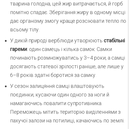
тварина голодна, цей жир витрачається, й горб
помітно спадає. Зберігання жиру в одному місці
дає організму змогу краще розсіювати тепло по
всьому тілу.
У дикій природі верблюди утворюють
стабільні
гареми
: один самець і кілька самок. Самки
починають розмножуватись у 3–4 роки, а самці
досягають статевої зрілості раніше, але лише у
6–8 років здатні боротися за самку.
У сезон залицяння самці влаштовують
поєдинки, кусаючи один одного за ноги й
намагаючись повалити супротивника.
Переможець мітить територію виділеннями з
пахучої залози на потилиці, качаючись по землі.