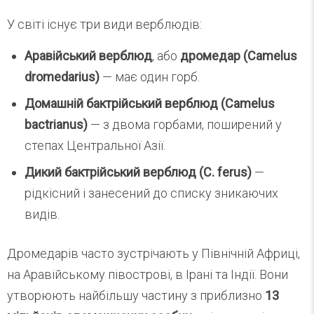
У світі існує три види верблюдів:
Аравійський верблюд
, або
дромедар (Camelus
dromedarius)
— має один горб.
Домашній бактрійський верблюд (
Camelus
bactrianus
)
— з двома горбами, поширений у
степах Центральної Азії.
Дикий бактрійський верблюд (C. ferus)
—
рідкісний і занесений до списку зникаючих
видів.
Дромедарів часто зустрічають у Північній Африці,
на Аравійському півострові, в Ірані та Індії. Вони
утворюють найбільшу частину з приблизно
13