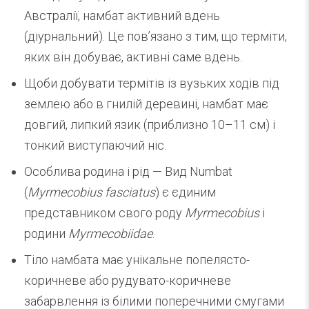
Австралії, намбат активний вдень
(діурнальний). Це пов’язано з тим, що терміти,
яких він добуває, активні саме вдень.
Щоби добувати термітів із вузьких ходів під
землею або в гнилій деревині, намбат має
довгий, липкий язик (приблизно 10–11 см) і
тонкий виступаючий ніс.
Особлива родина і рід — Вид Numbat
(
Myrmecobius fasciatus
) є єдиним
представником свого роду
Myrmecobius
і
родини
Myrmecobiidae
.
Тіло намбата має унікальне попелясто-
коричневе або рудувато-коричневе
забарвлення із білими поперечними смугами