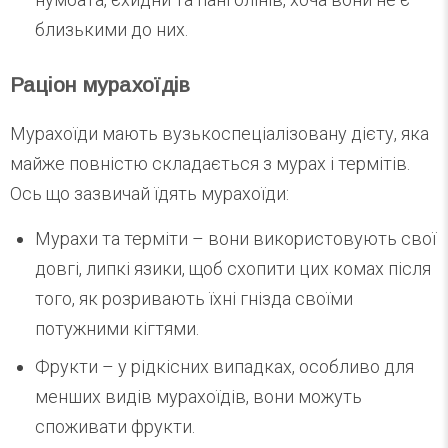
близькими до них.
Раціон мурахоїдів
Мурахоїди мають вузькоспеціалізовану дієту, яка
майже повністю складається з мурах і термітів.
Ось що зазвичай їдять мурахоїди:
Мурахи та терміти – вони використовують свої
довгі, липкі язики, щоб схопити цих комах після
того, як розривають їхні гнізда своїми
потужними кігтями.
Фрукти – у рідкісних випадках, особливо для
менших видів мурахоїдів, вони можуть
споживати фрукти.