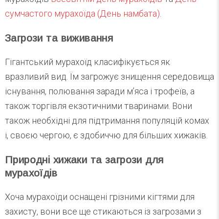
сумчастого мурахоїда (День намбата)
.
Загрози та виживання
Гігантський мурахоїд класифікується як
вразливий вид. Їм загрожує знищення середовища
існування, полювання заради м’яса і трофеїв, а
також торгівля екзотичними тваринами. Вони
також необхідні для підтримання популяцій комах
і, своєю чергою, є здобиччю для більших хижаків.
Природні хижаки та загрози для
мурахоїдів
Хоча мурахоїди оснащені грізними кігтями для
захисту, вони все ще стикаються із загрозами з