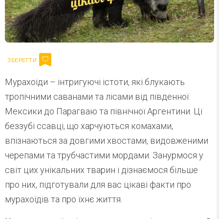
Мурахоїди – інтригуючі істоти, які блукають
тропічними саванами та лісами від південної
Мексики до Парагваю та північної Аргентини. Ці
беззубі ссавці, що харчуються комахами,
впізнаються за довгими хвостами, видовженими
черепами та трубчастими мордами. Занурмося у
світ цих унікальних тварин і дізнаємося більше
про них, підготували для вас цікаві факти про
мурахоїдів та про їхнє життя.