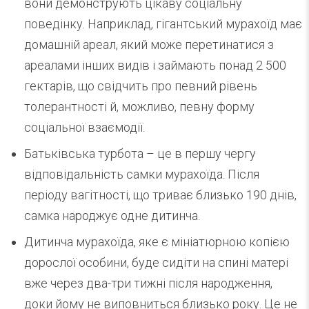
вони демонструють цікаву соціальну
поведінку. Наприклад, гігантський мурахоїд має
домашній ареал, який може перетинатися з
ареалами інших видів і займають понад 2 500
гектарів, що свідчить про певний рівень
толерантності й, можливо, певну форму
соціальної взаємодії.
Батьківська турбота – це в першу чергу
відповідальність самки мурахоїда. Після
періоду вагітності, що триває близько 190 днів,
самка народжує одне дитинча.
Дитинча мурахоїда, яке є мініатюрною копією
дорослої особини, буде сидіти на спині матері
вже через два-три тижні після народження,
доки йому не виповниться близько року. Це не