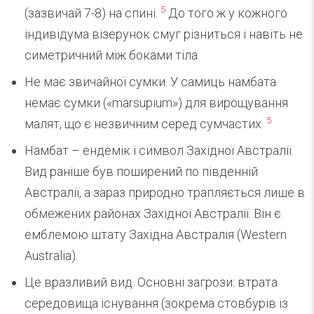
5
(зазвичай 7-8) на спині.
До того ж у кожного
індивідума візерунок смуг різниться і навіть не
симетричний між боками тіла.
Не має звичайної сумки. У самиць намбата
немає сумки («marsupium») для вирощування
5
малят, що є незвичним серед сумчастих.
Намбат – ендемік і символ Західної Австралії.
Вид раніше був поширений по південній
Австралії, а зараз природно трапляється лише в
обмежених районах Західної Австралії. Він є
емблемою штату Західна Австралія (Western
Australia).
Це вразливий вид. Основні загрози: втрата
середовища існування (зокрема стовбурів із