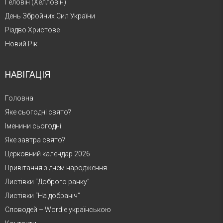
Геловін (Хелловін)
День Збройних Сил України
Різдво Христове
Новий Рік
НАВІГАЦІЯ
Головна
Яке сьогодні свято?
Іменини сьогодні
Яке завтра свято?
Церковний календар 2026
Привітання з днем народження
Листівки “Доброго ранку”
Листівки “На добраніч”
Словодей – Wordle українською