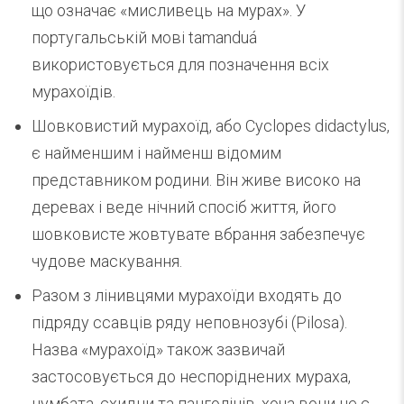
що означає «мисливець на мурах». У
португальській мові tamanduá
використовується для позначення всіх
мурахоїдів.
Шовковистий мурахоїд, або Cyclopes didactylus,
є найменшим і найменш відомим
представником родини. Він живе високо на
деревах і веде нічний спосіб життя, його
шовковисте жовтувате вбрання забезпечує
чудове маскування.
Разом з лінивцями мурахоїди входять до
підряду ссавців ряду неповнозубі (Pilosa).
Назва «мурахоїд» також зазвичай
застосовується до неспоріднених мураха,
нумбата, єхидни та панголінів, хоча вони не є