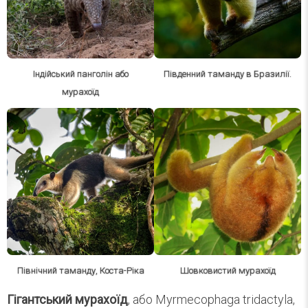
Індійський панголін або
Південний таманду в Бразилії.
мурахоїд
Північний таманду, Коста-Ріка
Шовковистий мурахоїд
Гігантський мурахоїд
, або Myrmecophaga tridactyla,