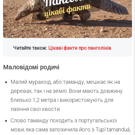
Читайте також:
Цікаві факти про панголінів
Маловідомі родичі
Малий мурахоїд, або таманду, мешкає як на
деревах, так і на землі. Вони мають довжину
близько 1,2 метра і використовують для
лазіння свої хвости.
Слово таманду походить з португальської
мови, яка сама запозичила його з Tupí tamanduá,