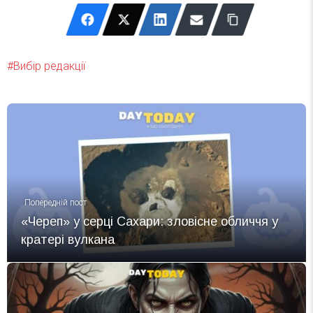
https://wwf.org.au/what-we-
do/species/numbat/
↩
https://www.britannica.com/animal/numbat
↩
↩
Вибір редакції
Попередній пост
«Череп» у серці Сахари: зловісне обличчя у
кратері вулкана