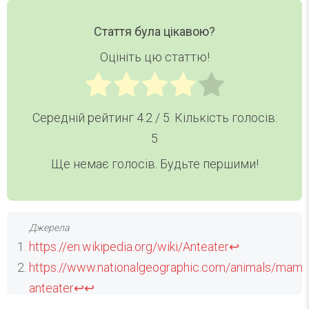
Стаття була цікавою?
Оцініть цю статтю!
Середній рейтинг
4.2
/ 5. Кількість голосів:
5
Ще немає голосів. Будьте першими!
https://en.wikipedia.org/wiki/Anteater
↩
https://www.nationalgeographic.com/animals/mamma
anteater
↩
↩
https://www.numbat.org.au/thenumbat
↩