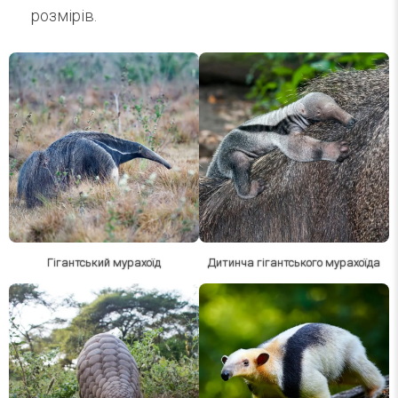
розмірів.
Гігантський мурахоїд
Дитинча гігантського мурахоїда