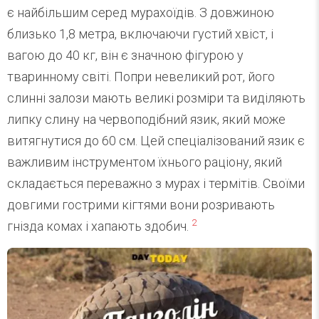
є найбільшим серед мурахоїдів. З довжиною
близько 1,8 метра, включаючи густий хвіст, і
вагою до 40 кг, він є значною фігурою у
тваринному світі. Попри невеликий рот, його
слинні залози мають великі розміри та виділяють
липку слину на червоподібний язик, який може
витягнутися до 60 см. Цей спеціалізований язик є
важливим інструментом їхнього раціону, який
складається переважно з мурах і термітів. Своїми
довгими гострими кігтями вони розривають
2
гнізда комах і хапають здобич.