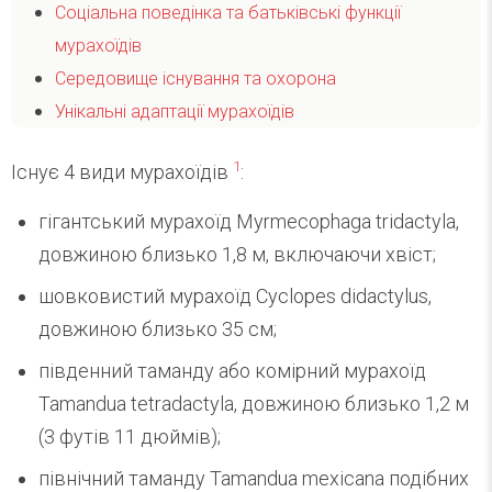
Соціальна поведінка та батьківські функції
мурахоїдів
Середовище існування та охорона
Унікальні адаптації мурахоїдів
1
Існує 4 види мурахоїдів
:
гігантський мурахоїд Myrmecophaga tridactyla,
довжиною близько 1,8 м, включаючи хвіст;
шовковистий мурахоїд Cyclopes didactylus,
довжиною близько 35 см;
південний таманду або комірний мурахоїд
Tamandua tetradactyla, довжиною близько 1,2 м
(3 футів 11 дюймів);
північний таманду Tamandua mexicana подібних