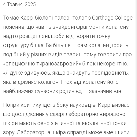
4 Травня, 2025
Томас Карр, біолог і палеонтолог з Carthage College,
пояснив, що навіть знайдені фрагменти колагену
надто розщеплені, щоби відтворити точну
структуру білка. Ба більше — сам колаген досить
подібний у різних видів тварин, тому говорити про
«специфічно тиранозавровий» білок некоректно.
«Я дуже здивуюсь, якщо знайдуть послідовність,
яка відрізняє колаген T. rex від колагену його
найближчих сучасних родичів», — зазначив він.
Попри критику ідеї з боку науковців, Карр визнає,
що дослідження у сфері лабораторно вирощеної
шкіри мають сенс з етичної та екологічної точки
зору. Лабораторна шкіра справді може зменшити