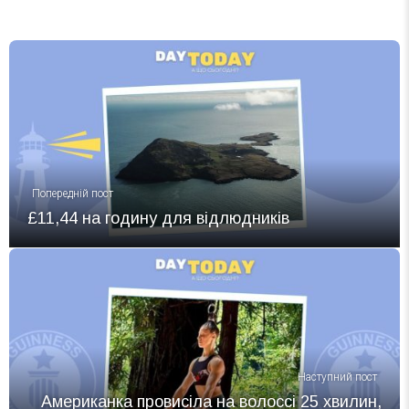
Попередній пост
£11,44 на годину для відлюдників
Наступний пост
Американка провисіла на волоссі 25 хвилин,