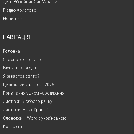
День Збройних Сил України
Різдво Христове
Новий Рік
НАВІГАЦІЯ
Головна
Яке сьогодні свято?
Іменини сьогодні
Яке завтра свято?
Церковний календар 2026
Привітання з днем народження
Листівки “Доброго ранку”
Листівки “На добраніч”
Словодей – Wordle українською
Контакти