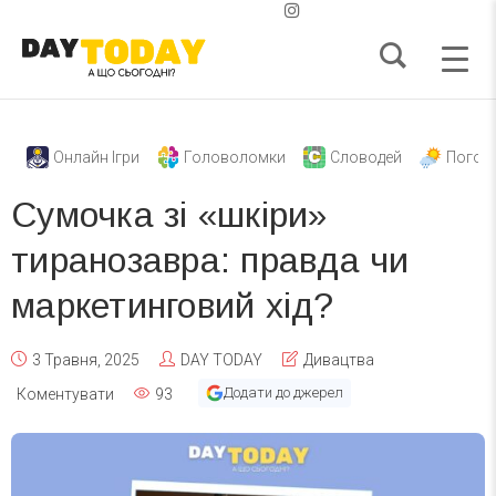
Онлайн Ігри
Головоломки
Словодей
Погод
Сумочка зі «шкіри»
тиранозавра: правда чи
маркетинговий хід?
3 Травня, 2025
DAY TODAY
Дивацтва
Додати до джерел
Коментувати
93