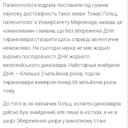
Палеонтологи відразу поставили під сумнів
наукову достовірність такої заяви. Томас Гольц,
палеонтолог з Університету Меріленда, назвав це
«оманливим» і заявив, що без збереженої ДНК
тиранозавра створити щось справді автентичне
неможливо. На сьогодні наука не має жодної
відомої послідовності ДНК жодного
мезозойського динозавра. Найстаріша знайдена
ДНК — близько 2 мільйонів років, тоді як
тиранозаври вимерли понад 66 мільйонів років
тому.
До того ж, як зазначив Гольц, колаген динозаврів
дійсно був знайдений, але лише в кістках, а не в
шкірі. Збереження шкіри у викопному стані