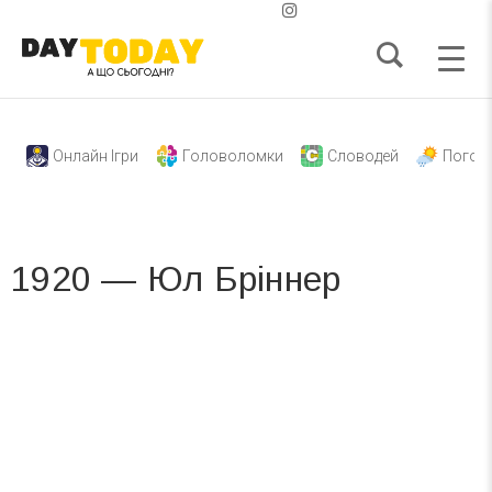
Онлайн Ігри
Головоломки
Словодей
Погод
1920 — Юл Бріннер
Вже 6 років DAY TODAY складає для вас «
Список свят на день
». Підписуйтесь на щоденну розсилку
зручним для вас способом.
Телеграм
Інстаграм