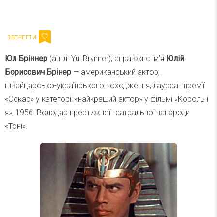
Ваш імейл
Підписатися
Email
Юл Бріннер
(англ. Yul Brynner), справжнє ім’я
Юлій
Борисович Брінер
— американський актор,
швейцарсько-українського походження, лауреат премії
«Оскар» у категорії «найкращий актор» у фільмі «Король і
я», 1956. Володар престижної театральної нагороди
«Тоні».