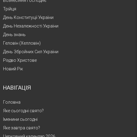
Вознесіння Господнє
Трійця
День Конституції України
День Незалежності України
День знань
Геловін (Хелловін)
День Збройних Сил України
Різдво Христове
Новий Рік
НАВІГАЦІЯ
Головна
Яке сьогодні свято?
Іменини сьогодні
Яке завтра свято?
Церковний календар 2026