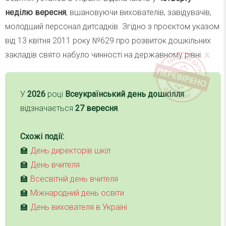
неділю вересня
, вшановуючи вихователів, завідувачів,
молодший персонал дитсадків. Згідно з проєктом указом
від 13 квітня 2011 року №629 про розвиток дошкільних
закладів свято набуло чинності на державному рівні.
У
2026
році
Всеукраїнський день дошкілля
відзначається
27 вересня
.
Схожі події:
🏫
День директорів шкіл
🏫
День вчителя
🏫
Всесвітній день вчителя
🏫
Міжнародний день освіти
🏫
День вихователя в Україні