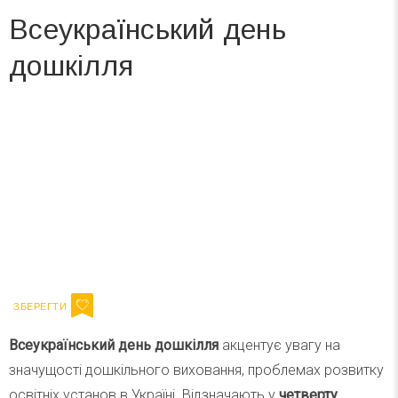
Всеукраїнський день
дошкілля
Вже 6 років DAY TODAY складає для вас «
Список свят на день
». Підписуйтесь на щоденну розсилку
зручним для вас способом.
Телеграм
Інстаграм
Ваш імейл
Підписатися
Email
Всеукраїнський день дошкілля
акцентує увагу на
значущості дошкільного виховання, проблемах розвитку
освітніх установ в Україні. Відзначають у
четверту