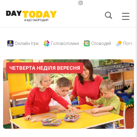
Онлайн Ігри
Головоломки
Словодей
Погод