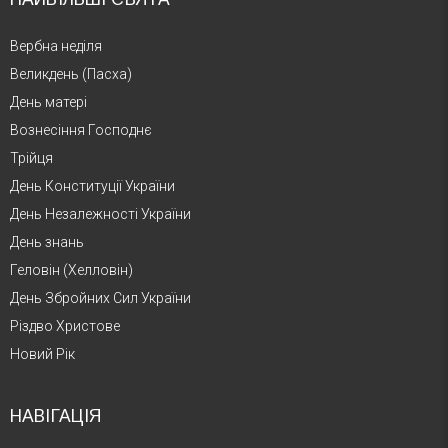
Вербна неділя
Великдень (Пасха)
День матері
Вознесіння Господнє
Трійця
День Конституції України
День Незалежності України
День знань
Геловін (Хелловін)
День Збройних Сил України
Різдво Христове
Новий Рік
НАВІГАЦІЯ