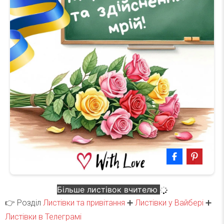
Більше листівок вчителю
👉 Розділ
Листівки та привітання
➕
Листівки у Вайбері
➕
Листівки в Телеграмі