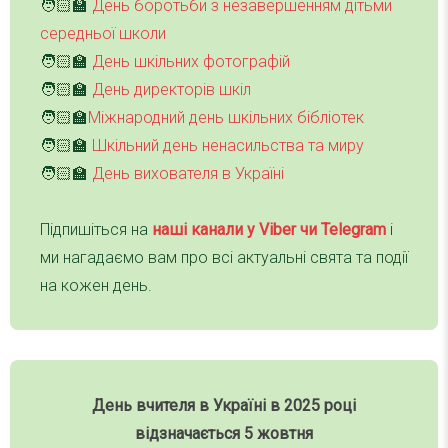
🧑🏻‍🏫
День боротьби з незавершенням дітьми
середньої школи
🧑🏻‍🏫
День шкільних фотографій
🧑🏻‍🏫
День директорів шкіл
🧑🏻‍🏫
Міжнародний день шкільних бібліотек
🧑🏻‍🏫
Шкільний день ненасильства та миру
🧑🏻‍🏫
День вихователя в Україні
Підпишіться на
наші канали у Viber чи Telegra
m
і
ми нагадаємо вам про всі актуальні свята та події
на кожен день.
День вчителя в Україні в 2025 році
відзначається 5 жовтня