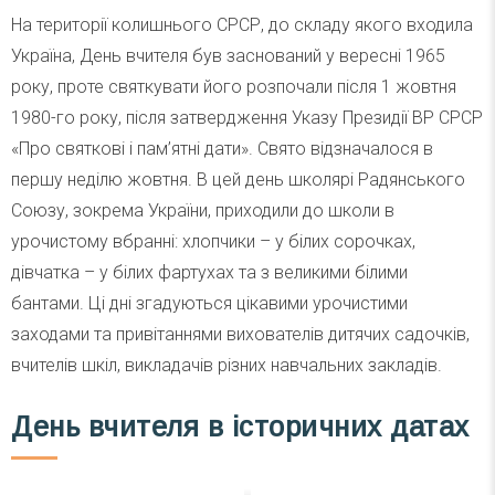
На території колишнього СРСР, до складу якого входила
Україна, День вчителя був заснований у вересні 1965
року, проте святкувати його розпочали після 1 жовтня
1980-го року, після затвердження Указу Президії ВР СРСР
«Про святкові і пам’ятні дати». Свято відзначалося в
першу неділю жовтня. В цей день школярі Радянського
Союзу, зокрема України, приходили до школи в
урочистому вбранні: хлопчики – у білих сорочках,
дівчатка – у білих фартухах та з великими білими
бантами. Ці дні згадуються цікавими урочистими
заходами та привітаннями вихователів дитячих садочків,
вчителів шкіл, викладачів різних навчальних закладів.
День вчителя в історичних датах