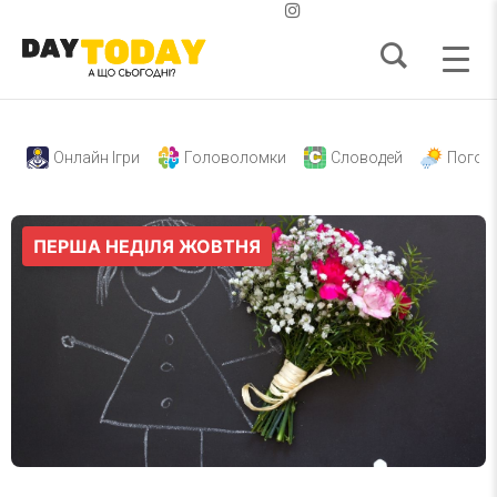
Онлайн Ігри
Головоломки
Словодей
Погод