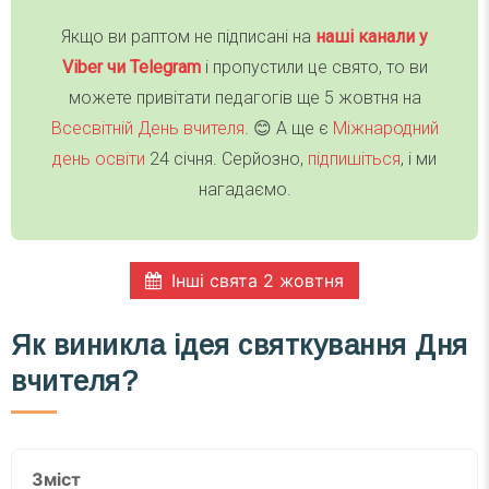
Якщо ви раптом не підписані на
наші канали у
Viber чи Telegra
m
і пропустили це свято, то ви
можете привітати педагогів ще 5 жовтня на
Всесвітній День вчителя
. 😊 А ще є
Міжнародний
день освіти
24 січня. Серйозно,
підпишіться
, і ми
нагадаємо.
Інші свята 2 жовтня
Як виникла ідея святкування Дня
вчителя?
Зміст