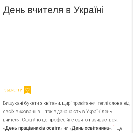
День вчителя в Україні
Вже 6 років DAY TODAY складає для вас «
Список свят на день
». Підписуйтесь на щоденну розсилку
зручним для вас способом.
Телеграм
Інстаграм
Ваш імейл
Підписатися
Email
Вишукані букети з квітами, щирі привітання, теплі слова від
своїх вихованців – так відзначають в Україні день
вчителя. Офіційно це професійне свято називається:
1
«
День працівників освіти
» чи «
День освітянина
».
Це