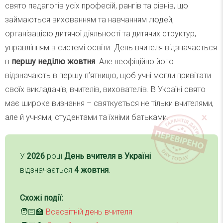
свято педагогів усіх професій, рангів та рівнів, що
займаються вихованням та навчанням людей,
організацією дитячої діяльності та дитячих структур,
управлінням в системі освіти. День вчителя відзначається
в
першу неділю жовтня
. Але неофіційно його
відзначають в першу п’ятницю, щоб учні могли привітати
своїх викладачів, вчителів, вихователів. В Україні свято
має широке визнання – святкується не тільки вчителями,
але й учнями, студентами та їхніми батьками.
У
2026
році
День вчителя в Україні
відзначається
4 жовтня
.
Схожі події:
🧑🏻‍🏫
Всесвітній день вчителя