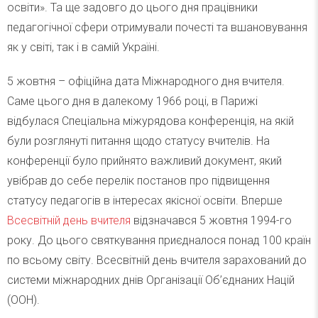
освіти». Та ще задовго до цього дня працівники
педагогічної сфери отримували почесті та вшановування
як у світі, так і в самій Україні.
5 жовтня – офіційна дата Міжнародного дня вчителя.
Саме цього дня в далекому 1966 році, в Парижі
відбулася Спеціальна міжурядова конференція, на якій
були розглянуті питання щодо статусу вчителів. На
конференції було прийнято важливий документ, який
увібрав до себе перелік постанов про підвищення
статусу педагогів в інтересах якісної освіти. Вперше
Всесвітній день вчителя
відзначався 5 жовтня 1994-го
року. До цього святкування приєдналося понад 100 країн
по всьому світу. Всесвітній день вчителя зарахований до
системи міжнародних днів Організації Об’єднаних Націй
(ООН).