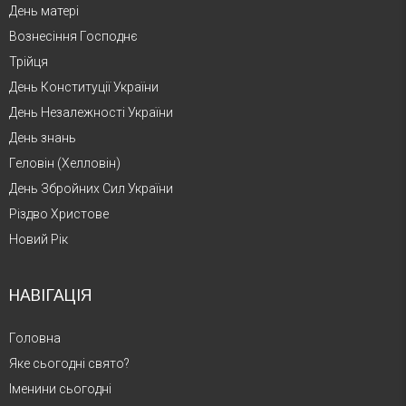
День матері
Вознесіння Господнє
Трійця
День Конституції України
День Незалежності України
День знань
Геловін (Хелловін)
День Збройних Сил України
Різдво Христове
Новий Рік
НАВІГАЦІЯ
Головна
Яке сьогодні свято?
Іменини сьогодні