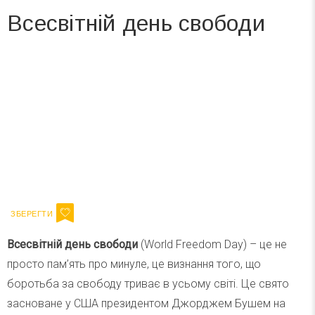
Всесвітній день свободи
Вже 6 років DAY TODAY складає для вас «
Список свят на день
». Підписуйтесь на щоденну розсилку
зручним для вас способом.
Телеграм
Інстаграм
Ваш імейл
Підписатися
Email
Всесвітній день свободи
(World Freedom Day) – це не
просто пам’ять про минуле, це визнання того, що
боротьба за свободу триває в усьому світі. Це свято
засноване у США президентом Джорджем Бушем на