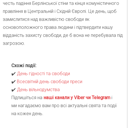
честь падіння Берлінської стіни та кінця комуністичного
правління в Центральній і Східній Європі. Це день, щоб
замислитися над важливістю свободи як
основоположного права людини і підтвердити нашу
відданість захисту свободи, де б вона не перебувала під
загрозою.
Схожі події:
✔️
День гідності та свободи
✔️
Всесвітній день свободи преси
✔️
День вільнодумства
Підпишіться на
наші канали у Viber чи Telegra
m
і
ми нагадаємо вам про всі актуальні свята та події
на кожен день.