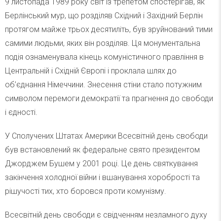
9 листопада 1989 року світ із трепетом спостерігав, як
Берлінський мур, що розділяв Східний і Західний Берлін
протягом майже трьох десятиліть, був зруйнований тими
самими людьми, яких він розділяв. Ця монументальна
подія ознаменувала кінець комуністичного правління в
Центральній і Східній Європі і проклала шлях до
об’єднання Німеччини. Знесення стіни стало потужним
символом перемоги демократії та прагнення до свободи
і єдності.
У Сполучених Штатах Америки Всесвітній день свободи
був встановлений як федеральне свято президентом
Джорджем Бушем у 2001 році. Це день святкування
закінчення холодної війни і вшанування хоробрості та
рішучості тих, хто боровся проти комунізму.
Всесвітній день свободи є свідченням незламного духу