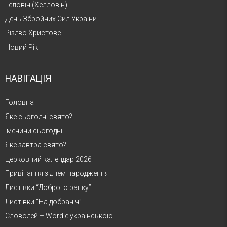
Геловін (Хелловін)
День Збройних Сил України
Різдво Христове
Новий Рік
НАВІГАЦІЯ
Головна
Яке сьогодні свято?
Іменини сьогодні
Яке завтра свято?
Церковний календар 2026
Привітання з днем народження
Листівки “Доброго ранку”
Листівки “На добраніч”
Словодей – Wordle українською