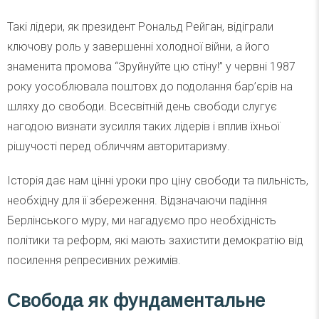
Такі лідери, як президент Рональд Рейган, відіграли
ключову роль у завершенні холодної війни, а його
знаменита промова “Зруйнуйте цю стіну!” у червні 1987
року уособлювала поштовх до подолання бар’єрів на
шляху до свободи. Всесвітній день свободи слугує
нагодою визнати зусилля таких лідерів і вплив їхньої
рішучості перед обличчям авторитаризму.
Історія дає нам цінні уроки про ціну свободи та пильність,
необхідну для її збереження. Відзначаючи падіння
Берлінського муру, ми нагадуємо про необхідність
політики та реформ, які мають захистити демократію від
посилення репресивних режимів.
Свобода як фундаментальне