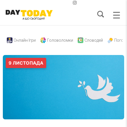
Онлайн Ігри
Головоломки
Словодей
Погод