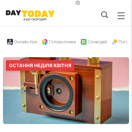
Онлайн Ігри
Головоломки
Словодей
Погод