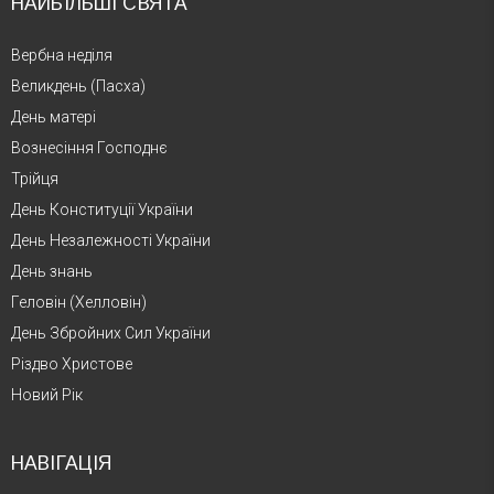
НАЙБІЛЬШІ СВЯТА
Вербна неділя
Великдень (Пасха)
День матері
Вознесіння Господнє
Трійця
День Конституції України
День Незалежності України
День знань
Геловін (Хелловін)
День Збройних Сил України
Різдво Христове
Новий Рік
НАВІГАЦІЯ