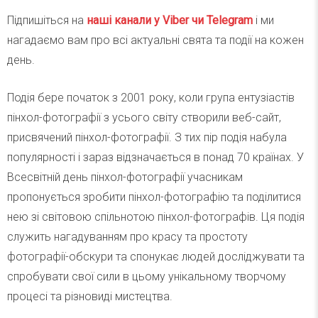
Підпишіться на
наші канали у Viber чи Telegra
m
і ми
нагадаємо вам про всі актуальні свята та події на кожен
день.
Подія бере початок з 2001 року, коли група ентузіастів
пінхол-фотографії з усього світу створили веб-сайт,
присвячений пінхол-фотографії. З тих пір подія набула
популярності і зараз відзначається в понад 70 країнах. У
Всесвітній день пінхол-фотографії учасникам
пропонується зробити пінхол-фотографію та поділитися
нею зі світовою спільнотою пінхол-фотографів. Ця подія
служить нагадуванням про красу та простоту
фотографії-обскури та спонукає людей досліджувати та
спробувати свої сили в цьому унікальному творчому
процесі та різновиді мистецтва.