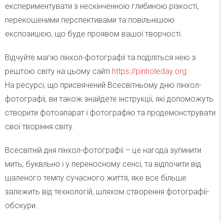
експериментувати з нескінченною глибиною різкості,
перекошеними перспективами та повільнішою
експозицією, що буде проявом вашої творчості.
Відчуйте магію пінхол-фотографії та поділіться нею з
рештою світу на цьому сайті
https://pinholeday.org
На ресурсі, що присвячений Всесвітньому дню пінхол-
фотографії, ви також знайдете інструкції, які допоможуть
створити фотоапарат і фотографію та продемонструвати
свої творіння світу.
Всесвітній дня пінхол-фотографії – це нагода зупинити
мить, буквльно і у переносному сенсі, та відпочити від
шаленого темпу сучасного життя, яке все більше
залежить від технологій, шляхом створення фотографії-
обскури.