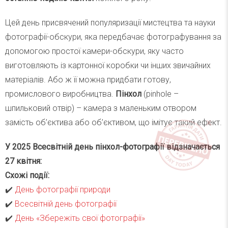
Цей день присвячений популяризації мистецтва та науки
фотографії-обскури, яка передбачає фотографування за
допомогою простої камери-обскури, яку часто
виготовляють із картонної коробки чи інших звичайних
матеріалів. Або ж її можна придбати готову,
промислового виробництва.
Пінхол
(pinhole –
шпильковий отвір) – камера з маленьким отвором
замість об’єктива або об’єктивом, що імітує такий ефект.
У 2025 Всесвітній день пінхол-фотографії відзначається
27 квітня:
Схожі події:
✔️
День фотографії природи
✔️
Всесвітній день фотографії
✔️
День «Збережіть свої фотографії»