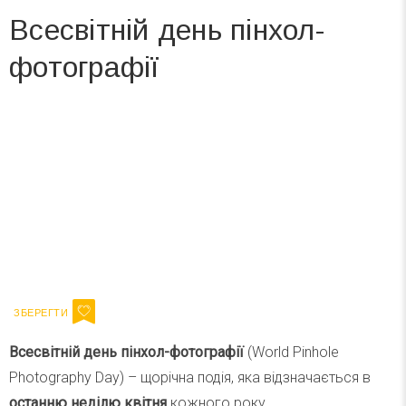
Всесвітній день пінхол-
фотографії
Вже 6 років DAY TODAY складає для вас «
Список свят на день
». Підписуйтесь на щоденну розсилку
зручним для вас способом.
Телеграм
Інстаграм
Ваш імейл
Підписатися
Email
Всесвітній день пінхол-фотографії
(World Pinhole
Photography Day) – щорічна подія, яка відзначається в
останню неділю квітня
кожного року.