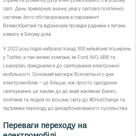
сприяють розвитку руху електромобільності в усьому
світі. День привернув значну увагу світової політичної
системи, його обговорювали в парламенті
Великобританії та відзначали провідні радники з питань
клімату в Білому домі.
У 2022 році подія набрала понад 300 мільйонів поширень
у Twitter, а такі великі компанії, як Ford, NIO, ABB та
Leaseplan, приєдналися до святкування електронної
мобільності. Основний меседж Всесвітнього дня
електромобілів – це більше, ніж просто одноденне
святкування; це заклик до дії, який закликає бізнес,
політиків та людей по всьому світу до #DriveChange та
підтримки переходу до декарбонізованого суспільства.
Переваги переходу на
електромобілі