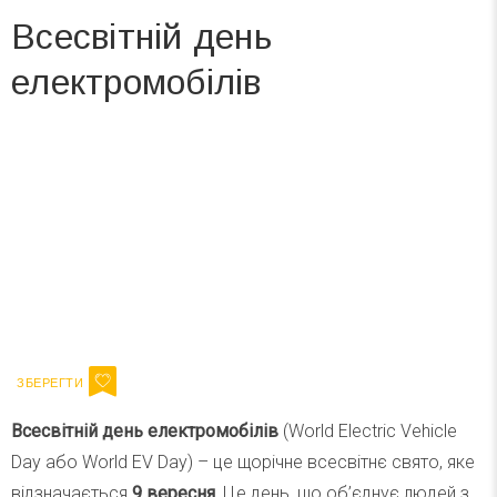
Всесвітній день
електромобілів
Вже 6 років DAY TODAY складає для вас «
Список свят на день
». Підписуйтесь на щоденну розсилку
зручним для вас способом.
Телеграм
Інстаграм
Ваш імейл
Підписатися
Email
Всесвітній день електромобілів
(World Electric Vehicle
Day або World EV Day) – це щорічне всесвітнє свято, яке
відзначається
9 вересня.
Це день, що об’єднує людей з