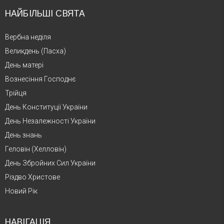
НАЙБІЛЬШІ СВЯТА
Вербна неділя
Великдень (Пасха)
День матері
Вознесіння Господнє
Трійця
День Конституції України
День Незалежності України
День знань
Геловін (Хелловін)
День Збройних Сил України
Різдво Христове
Новий Рік
НАВІГАЦІЯ