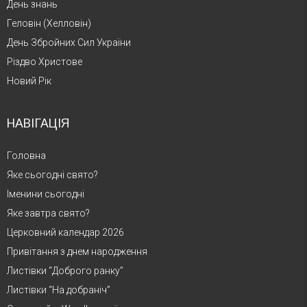
День знань
Геловін (Хелловін)
День Збройних Сил України
Різдво Христове
Новий Рік
НАВІГАЦІЯ
Головна
Яке сьогодні свято?
Іменини сьогодні
Яке завтра свято?
Церковний календар 2026
Привітання з днем народження
Листівки “Доброго ранку”
Листівки “На добраніч”