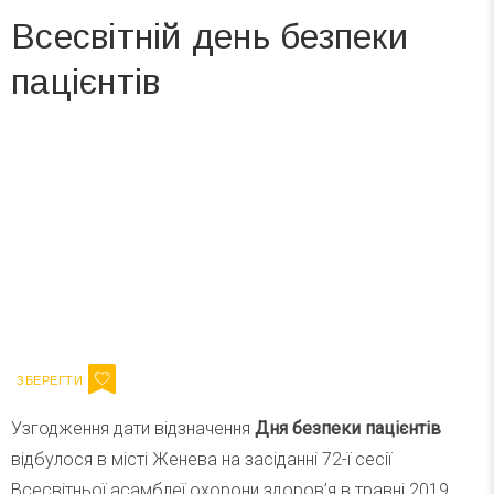
Всесвітній день безпеки
пацієнтів
Вже 6 років DAY TODAY складає для вас «
Список свят на день
». Підписуйтесь на щоденну розсилку
зручним для вас способом.
Телеграм
Інстаграм
Ваш імейл
Підписатися
Email
Узгодження дати відзначення
Дня безпеки пацієнтів
відбулося в місті Женева на засіданні 72-ї сесії
Всесвітньої асамблеї охорони здоров’я в травні 2019