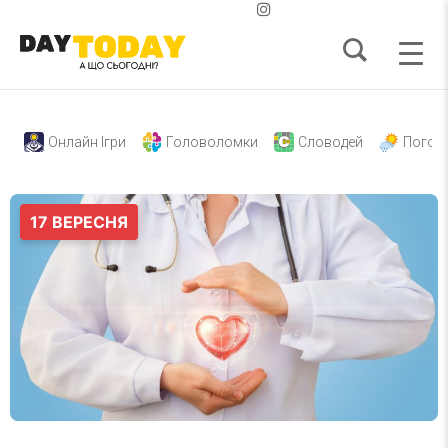
Онлайн Ігри
Головоломки
Словодей
Погод