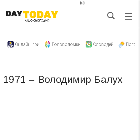
Онлайн Ігри
Головоломки
Словодей
Погод
1971 – Володимир Балух
Вже 6 років DAY TODAY складає для вас «
Список свят на день
». Підписуйтесь на щоденну розсилку
зручним для вас способом.
Телеграм
Інстаграм