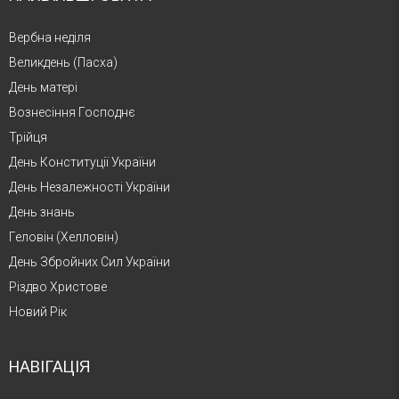
Вербна неділя
Великдень (Пасха)
День матері
Вознесіння Господнє
Трійця
День Конституції України
День Незалежності України
День знань
Геловін (Хелловін)
День Збройних Сил України
Різдво Христове
Новий Рік
НАВІГАЦІЯ