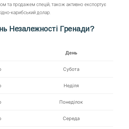
вом та продажем спецій, також активно експортує
східно-карибський долар.
нь Незалежності Гренади?
День
о
Субота
о
Неділя
о
Понеділок
о
Середа