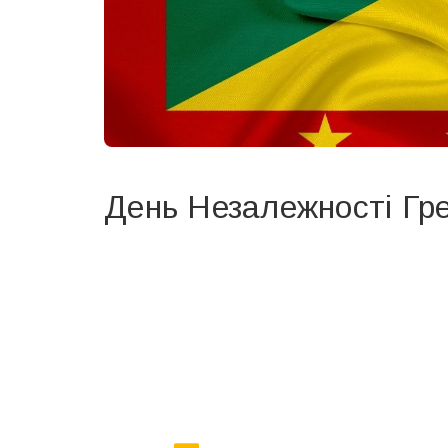
День Незалежності Гр
Вже 6 років DAY TODAY складає для вас «
Список 
зручним для вас способом.
Телеграм
Інстаграм
Ваш імейл
Email