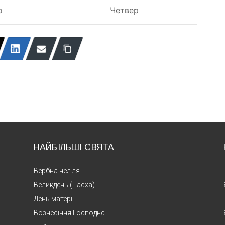
о
Четвер
НАЙБІЛЬШІ СВЯТА
Вербна неділя
Великдень (Пасха)
День матері
Вознесіння Господнє