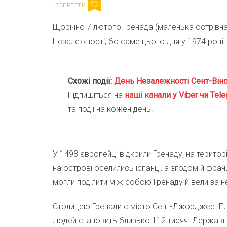
Щорічно 7 лютого Гренада (маленька острівн
Незалежності, бо саме цього дня у 1974 році 
Схожі події:
День Незалежності Сент-Вінс
Підпишіться на
наші канали у Viber чи Tele
та події на кожен день.
У 1498 європейці відкрили Гренаду, на територ
на острові оселились іспанці, а згодом й фран
могли поділити між собою Гренаду й вели за н
Столицею Гренади є місто Сент-Джорджес. Пло
людей становить близько 112 тисяч. Державн