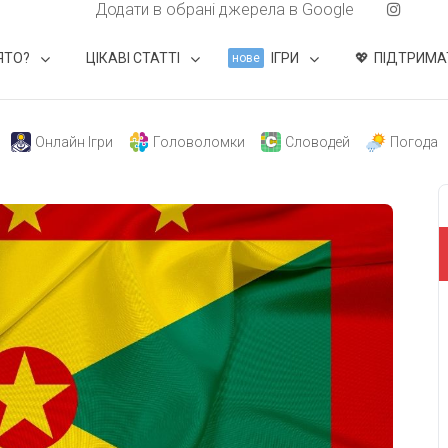
Додати в обрані джерела в Google
ЯТО?
ЦІКАВІ СТАТТІ
ІГРИ
ПІДТРИМА
нове
Онлайн Ігри
Головоломки
Словодей
Погода