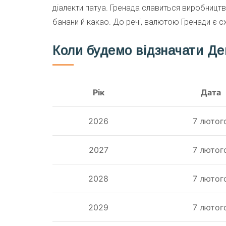
діалекти патуа. Гренада славиться виробницт
банани й какао. До речі, валютою Гренади є 
Коли будемо відзначати Де
Рік
Дата
2026
7 лютог
2027
7 лютог
2028
7 лютог
2029
7 лютог