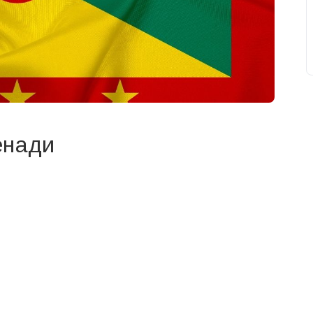
енади
свят на день
». Підписуйтесь на щоденну розсилку
Підписатися