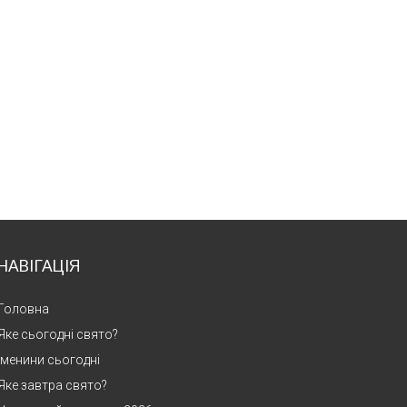
НАВІГАЦІЯ
Головна
Яке сьогодні свято?
Іменини сьогодні
Яке завтра свято?