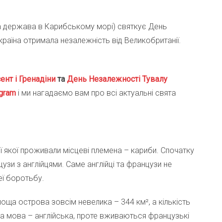
а держава в Карибському морі) святкує День
країна отримала незалежність від Великобританії.
ент і Гренадіни
та
День Незалежності Тувалу
gra
m
і ми нагадаємо вам про всі актуальні свята
ії якої проживали місцеві племена – кариби. Спочатку
цузи з англійцями. Саме англійці та французи не
еї боротьбу.
ща острова зовсім невелика – 344 км², а кількість
а мова – англійська, проте вживаються французькі