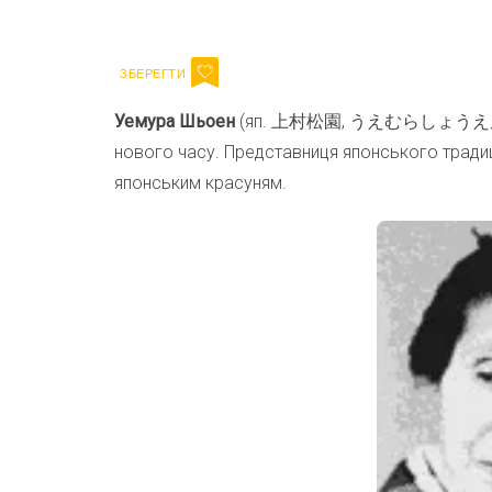
Email
Уемура Шьоен
(яп. 上村松園, うえむらしょうえん, анг
нового часу. Представниця японського традиц
японським красуням.