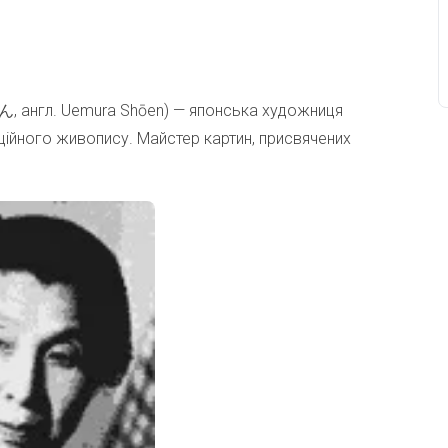
л. Uemura Shōen) — японська художниця
ійного живопису. Майстер картин, присвячених