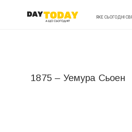
ЯКЕ СЬОГОДНІ СВ
1875 – Уемура Сьоен
Вже 6 років DAY TODAY складає для вас «
Список 
зручним для вас способом.
Телеграм
Інстаграм
Ваш імейл