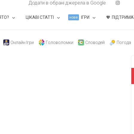
Додати в обрані джерела в Google
ЯТО?
ЦІКАВІ СТАТТІ
ІГРИ
ПІДТРИМА
нове
Онлайн Ігри
Головоломки
Словодей
Погода
свят на день
». Підписуйтесь на щоденну розсилку
Підписатися