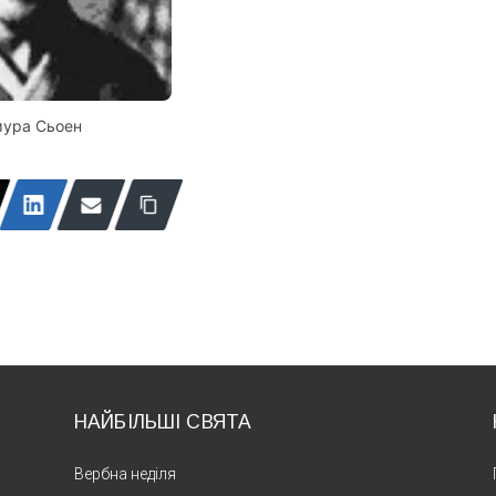
мура Сьоен
НАЙБІЛЬШІ СВЯТА
Вербна неділя