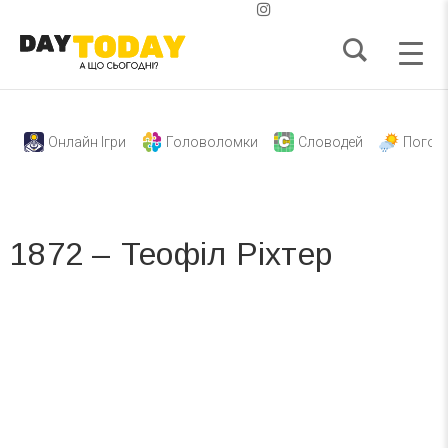
Онлайн Ігри
Головоломки
Словодей
Погод
1872 – Теофіл Ріхтер
Вже 6 років DAY TODAY складає для вас «
Список свят на день
». Підписуйтесь на щоденну розсилку
зручним для вас способом.
Телеграм
Інстаграм