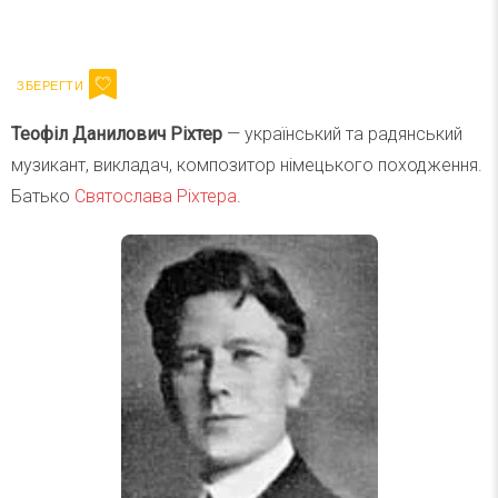
Ваш імейл
Підписатися
Email
Теофіл Данилович Ріхтер
— український та радянський
музикант, викладач, композитор німецького походження.
Батько
Святослава Ріхтера
.