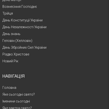
Вознесіння Господнє
Трійця
День Конституції України
День Незалежності України
День знань
Геловін (Хелловін)
День Збройних Сил України
Різдво Христове
Новий Рік
НАВІГАЦІЯ
Головна
Яке сьогодні свято?
Іменини сьогодні
Яке завтра свято?