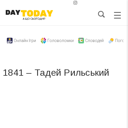
Онлайн Ігри
Головоломки
Словодей
Погод
1841 – Тадей Рильський
Вже 6 років DAY TODAY складає для вас «
Список свят на день
». Підписуйтесь на щоденну розсилку
зручним для вас способом.
Телеграм
Інстаграм