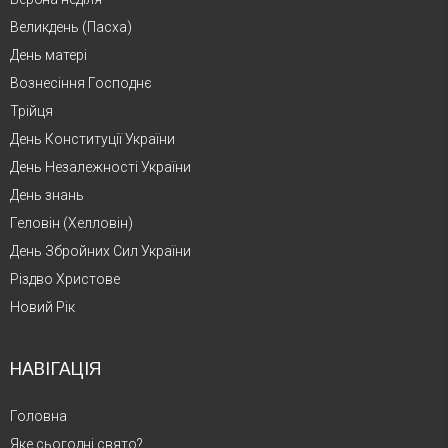
Великдень (Пасха)
День матері
Вознесіння Господнє
Трійця
День Конституції України
День Незалежності України
День знань
Геловін (Хелловін)
День Збройних Сил України
Різдво Христове
Новий Рік
НАВІГАЦІЯ
Головна
Яке сьогодні свято?