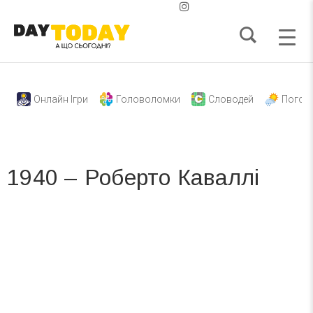
Онлайн Ігри
Головоломки
Словодей
Погод
1940 – Роберто Каваллі
Вже 6 років DAY TODAY складає для вас «
Список свят на день
». Підписуйтесь на щоденну розсилку
зручним для вас способом.
Телеграм
Інстаграм