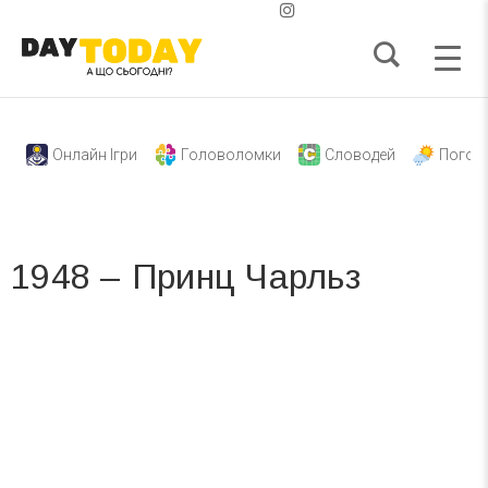
Онлайн Ігри
Головоломки
Словодей
Погод
1948 – Принц Чарльз
Вже 6 років DAY TODAY складає для вас «
Список свят на день
». Підписуйтесь на щоденну розсилку
зручним для вас способом.
Телеграм
Інстаграм