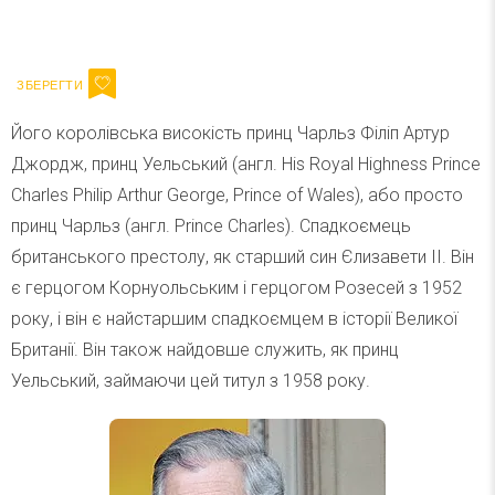
Ваш імейл
Підписатися
Email
Його королівська високість принц Чарльз Філіп Артур
Джордж, принц Уельський (англ. His Royal Highness Prince
Charles Philip Arthur George, Prince of Wales), або просто
принц Чарльз (англ. Prince Charles). Спадкоємець
британського престолу, як старший син Єлизавети II. Він
є герцогом Корнуольським і герцогом Розесей з 1952
року, і він є найстаршим спадкоємцем в історії Великої
Британії. Він також найдовше служить, як принц
Уельський, займаючи цей титул з 1958 року.