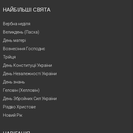
НАЙБІЛЬШІ СВЯТА
Вербна неділя
Великдень (Пасха)
День матері
Вознесіння Господнє
Трійця
День Конституції України
День Незалежності України
День знань
Геловін (Хелловін)
День Збройних Сил України
Різдво Христове
Новий Рік