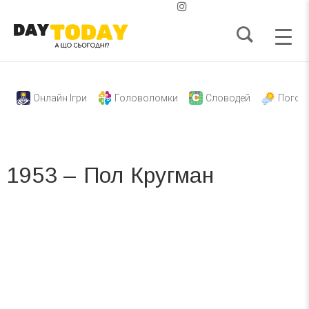
Онлайн Ігри
Головоломки
Словодей
Погод
1953 – Пол Кругман
Вже 6 років DAY TODAY складає для вас «
Список свят на день
». Підписуйтесь на щоденну розсилку
зручним для вас способом.
Телеграм
Інстаграм