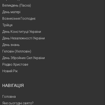
Великдень (Пасха)
День матері
Вознесіння Господнє
Трійця
День Конституції України
День Незалежності України
День знань
Геловін (Хелловін)
День Збройних Сил України
Різдво Христове
Новий Рік
НАВІГАЦІЯ
Головна
Яке сьогодні свято?