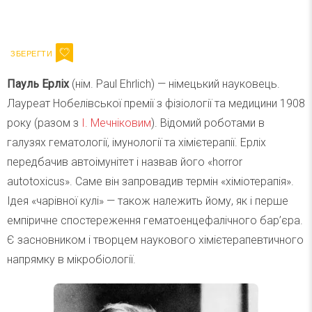
Ваш імейл
Підписатися
Email
Пауль Ерліх
(нім. Paul Ehrlich) — німецький науковець.
Лауреат Нобелівської премії з фізіології та медицини 1908
року (разом з
І. Мечніковим
). Відомий роботами в
галузях гематології, імунології та хімієтерапії. Ерліх
передбачив автоімунітет і назвав його «horror
autotoxicus». Саме він запровадив термін «хіміотерапія».
Ідея «чарівної кулі» — також належить йому, як і перше
емпіричне спостереження гематоенцефалічного бар’єра.
Є засновником і творцем наукового хімієтерапевтичного
напрямку в мікробіології.