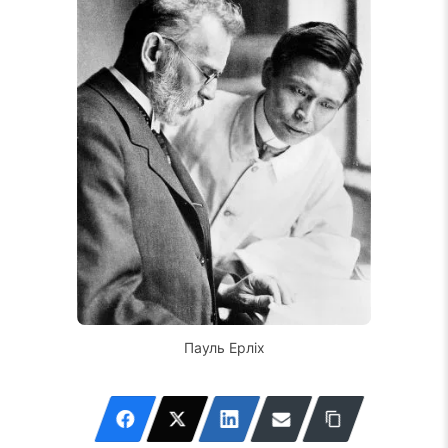
Пауль Ерліх