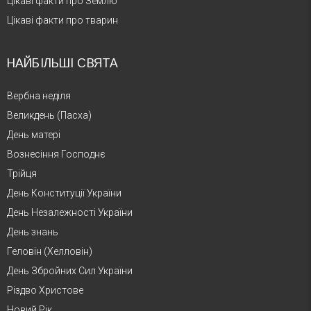
Цікаві факти про Землю
Цікаві факти про тварин
НАЙБІЛЬШІ СВЯТА
Вербна неділя
Великдень (Пасха)
День матері
Вознесіння Господнє
Трійця
День Конституції України
День Незалежності України
День знань
Геловін (Хелловін)
День Збройних Сил України
Різдво Христове
Новий Рік