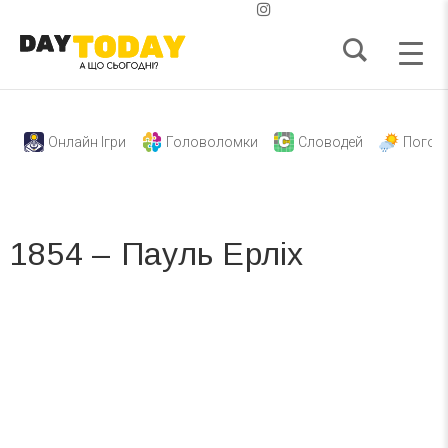
Онлайн Ігри
Головоломки
Словодей
Погод
1854 – Пауль Ерліх
Вже 6 років DAY TODAY складає для вас «
Список свят на день
». Підписуйтесь на щоденну розсилку
зручним для вас способом.
Телеграм
Інстаграм