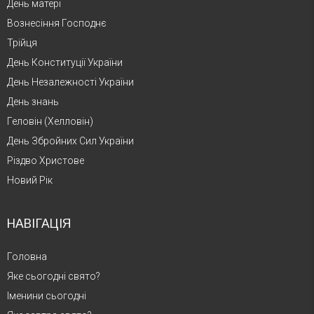
День матері
Вознесіння Господнє
Трійця
День Конституції України
День Незалежності України
День знань
Геловін (Хелловін)
День Збройних Сил України
Різдво Христове
Новий Рік
НАВІГАЦІЯ
Головна
Яке сьогодні свято?
Іменини сьогодні