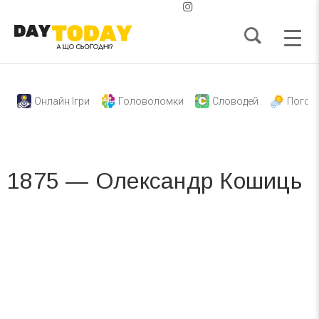
Онлайн Ігри
Головоломки
Словодей
Погод
1875 — Олександр Кошиць
Вже 6 років DAY TODAY складає для вас «
Список свят на день
». Підписуйтесь на щоденну розсилку
зручним для вас способом.
Телеграм
Інстаграм