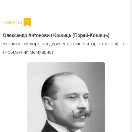
Ваш імейл
Підписатися
Email
Олександр
Антонович Кошиць (Порай-Кошиць)
—
український хоровий диригент, композитор, етнограф та
письменник-мемуарист.