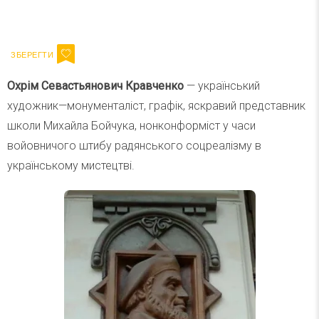
Ваш імейл
Підписатися
Email
Охрім Севастьянович Кравченко
— український
художник—монументаліст, графік, яскравий представник
школи Михайла Бойчука, нонконформіст у часи
войовничого штибу радянського соцреалізму в
українському мистецтві.