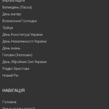
Вербна неділя
Великдень (Пасха)
День матері
Вознесіння Господнє
Трійця
День Конституції України
День Незалежності України
День знань
Геловін (Хелловін)
День Збройних Сил України
Різдво Христове
Новий Рік
НАВІГАЦІЯ
Головна
Яке сьогодні свято?