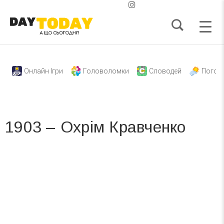
Онлайн Ігри
Головоломки
Словодей
Погод
1903 – Охрім Кравченко
Вже 6 років DAY TODAY складає для вас «
Список свят на день
». Підписуйтесь на щоденну розсилку
зручним для вас способом.
Телеграм
Інстаграм