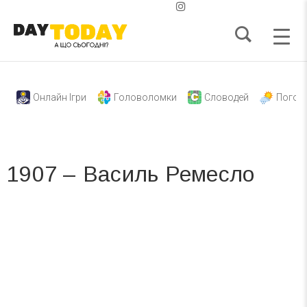
Онлайн Ігри
Головоломки
Словодей
Погод
1907 – Василь Ремесло
Вже 6 років DAY TODAY складає для вас «
Список свят на день
». Підписуйтесь на щоденну розсилку
зручним для вас способом.
Телеграм
Інстаграм