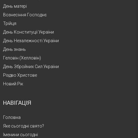
День матері
Вознесіння Господнє
Трійця
День Конституції України
День Незалежності України
День знань
Геловін (Хелловін)
День Збройних Сил України
Різдво Христове
Новий Рік
НАВІГАЦІЯ
Головна
Яке сьогодні свято?
Іменини сьогодні