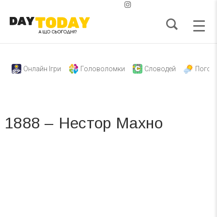
Онлайн Ігри
Головоломки
Словодей
Погод
1888 – Нестор Махно
Вже 6 років DAY TODAY складає для вас «
Список свят на день
». Підписуйтесь на щоденну розсилку
зручним для вас способом.
Телеграм
Інстаграм