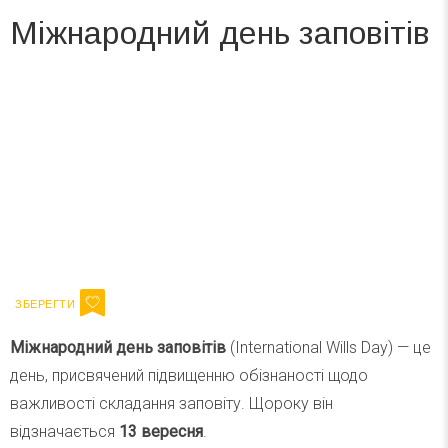
Міжнародний день заповітів
Вже 6 років DAY TODAY складає для вас «
Список свят на день
». Підписуйтесь на щоденну розсилку
зручним для вас способом.
Телеграм
Інстаграм
Ваш імейл
Підписатися
Email
Міжнародний день заповітів
(International Wills Day) — це
день, присвячений підвищенню обізнаності щодо
важливості складання заповіту. Щороку він
відзначається
13 вересня
.