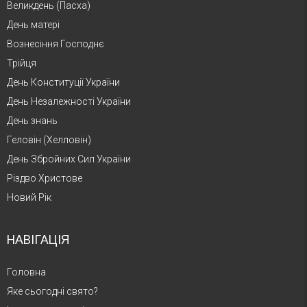
Великдень (Пасха)
День матері
Вознесіння Господнє
Трійця
День Конституції України
День Незалежності України
День знань
Геловін (Хелловін)
День Збройних Сил України
Різдво Христове
Новий Рік
НАВІГАЦІЯ
Головна
Яке сьогодні свято?