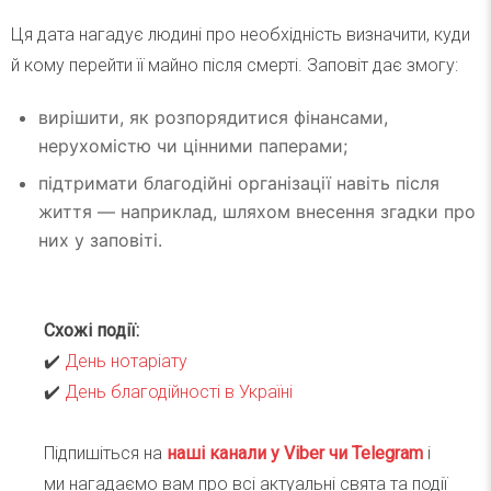
Ця дата нагадує людині про необхідність визначити, куди
й кому перейти її майно після смерті. Заповіт дає змогу:
вирішити, як розпорядитися фінансами,
нерухомістю чи цінними паперами;
підтримати благодійні організації навіть після
життя — наприклад, шляхом внесення згадки про
них у заповіті.
Схожі події:
✔️
День нотаріату
✔️
День благодійності в Україні
Підпишіться на
наші канали у Viber чи Telegra
m
і
ми нагадаємо вам про всі актуальні свята та події