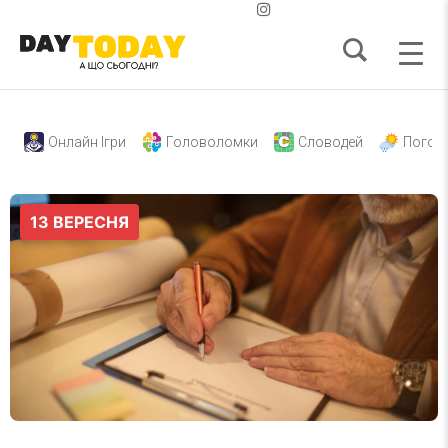
Онлайн Ігри
Головоломки
Словодей
Погод