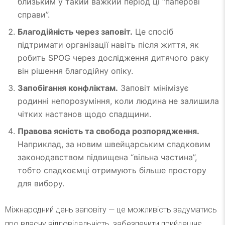
близьким у такий важкий період ці “паперові
справи”.
Благодійність через заповіт.
Це спосіб
підтримати організації навіть після життя, як
робить SPOG через дослідження дитячого раку
він рішення благодійну опіку.
Запобігання конфліктам.
Заповіт мінімізує
родинні непорозуміння, коли людина не залишила
чітких настанов щодо спадщини.
Правова ясність та свобода розпорядження.
Наприклад, за новим швейцарським спадковим
законодавством підвищена “вільна частина”,
тобто спадкоємці отримують більше простору
для вибору.
Міжнародний день заповіту — це можливість задуматись
про власну відповідальність, забезпечити прийдешнє