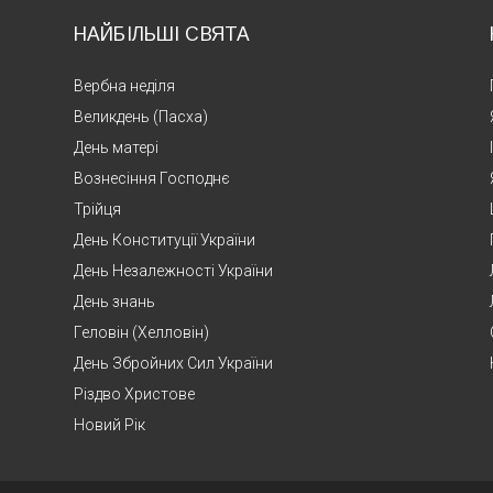
НАЙБІЛЬШІ СВЯТА
Вербна неділя
Великдень (Пасха)
День матері
Вознесіння Господнє
Трійця
День Конституції України
День Незалежності України
День знань
Геловін (Хелловін)
День Збройних Сил України
Різдво Христове
Новий Рік