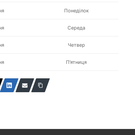
ня
Понеділок
ня
Середа
ня
Четвер
ня
П’ятниця