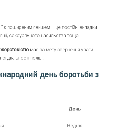
ї є поширеним явищем – це постійні випадки
орупції, сексуального насильства тощо.
 жорстокістю
має за мету звернення уваги
ї діяльності поліції.
жнародний день боротьби з
?
День
ня
Неділя