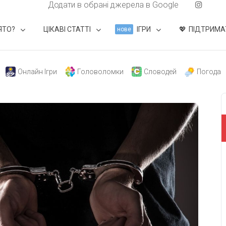
Додати в обрані джерела в Google
ЯТО?
ЦІКАВІ СТАТТІ
ІГРИ
ПІДТРИМА
нове
Онлайн Ігри
Головоломки
Словодей
Погода