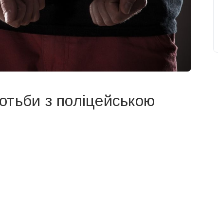
отьби з поліцейською
свят на день
». Підписуйтесь на щоденну розсилку
Підписатися