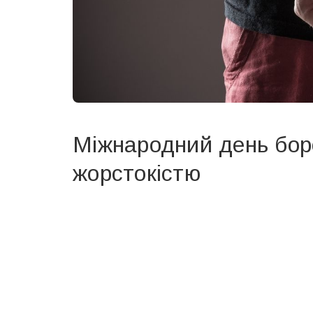
Міжнародний день бор
жорстокістю
Вже 6 років DAY TODAY складає для вас «
Список 
зручним для вас способом.
Телеграм
Інстаграм
Ваш імейл
Email