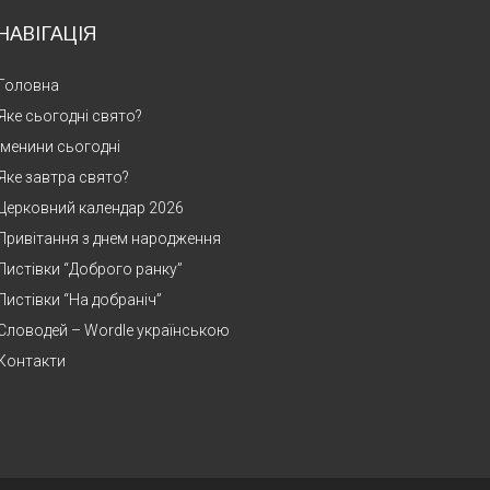
НАВІГАЦІЯ
Головна
Яке сьогодні свято?
Іменини сьогодні
Яке завтра свято?
Церковний календар 2026
Привітання з днем народження
Листівки “Доброго ранку”
Листівки “На добраніч”
Словодей – Wordle українською
Контакти