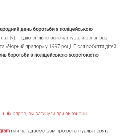
ародний день боротьби з поліцейською
Brutality). Подію спільно започаткували організації
та «Чорний прапор» у 1997 році. Після побиття дітей
нь боротьби з поліцейською жорстокістю
ішніх справ, які загинули при виконанні
gra
m
і ми нагадаємо вам про всі актуальні свята