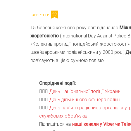
15 березня кожного року світ відзначає
Міжн
жорстокістю
(International Day Against Police 
«Колектив протидії поліцейській жорстокості» 
швейцарськими поліцейськими у 2000 році,
Де
пов’язують з цією сумною подією.
Споріднені події:
👩🏻‍✈️
День Національної поліції України
🧑🏼‍✈️
День дільничного офіцера поліції
👨🏻‍✈️
День пам’яті працівників органів внутр
службових обов’язків
Підпишіться на
наші канали у Viber чи Tele