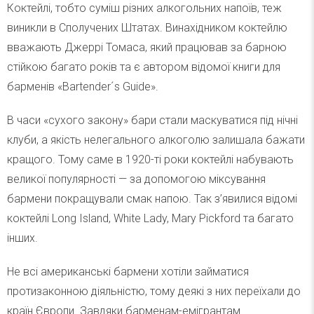
Коктейлі, тобто суміш різних алкогольних напоїв, теж
виникли в Сполучених Штатах. Винахідником коктейлю
вважають Джеррі Томаса, який працював за барною
стійкою багато років та є автором відомої книги для
барменів «Bartender´s Guide».
В часи «сухого закону» бари стали маскуватися під нічні
клуби, а якість нелегального алкоголю залишала бажати
кращого. Тому саме в 1920-ті роки коктейлі набувають
великої популярності — за допомогою міксування
бармени покращували смак напою. Так з’явилися відомі
коктейлі Long Island, White Lady, Mary Pickford та багато
інших.
Не всі американські бармени хотіли займатися
протизаконною діяльністю, тому деякі з них переїхали до
країн Європи. Завдяки барменам-емігрантам