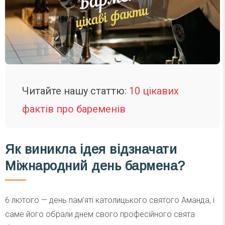
Читайте нашу статтю:
10 цікавих
фактів про баременів
Як виникла ідея відзначати
Міжнародний день бармена?
6 лютого — день пам’яті католицького святого Аманда, і
саме його обрали днем свого професійного свята