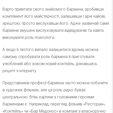
Варто привітати свого знайомого бармена, зробивши
комплімент його майстерності, залишивши гарні чайові,
зрештою, просто вислухавши його. Адже зазвичай саме
бармени змушені вислуховувати відвідувачів та навіть
виконувати роль психолога.
А якщо 6 лютого випало залишитися вдома, можна
самому спробувати роль бармена й приготувати
улюблений або зовсім новий коктейль, дізнавшись
рецепт з інтернету.
Представників професії бармена часто можна побачити
в художніх фільмах, але ця роль рідко буває
центральною. Втім, картини з головними героями-
барменами є. Наприклад, перегляд фільмів «Ресторан»,
«Коктейль» чи «Бар Медонос» в компанії з власноручно