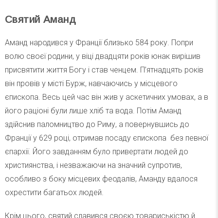
Святий Аманд
Аманд народився у Франції близько 584 року. Попри
волю своєї родини, у віці двадцяти років юнак вирішив
присвятити життя Богу і став ченцем. П’ятнадцять років
він провів у місті Бурж, навчаючись у місцевого
єпископа. Весь цей час він жив у аскетичних умовах, а в
його раціоні були лише хліб та вода. Потім Аманд
здійснив паломництво до Риму, а повернувшись до
Франції у 629 році, отримав посаду єпископа без певної
єпархії. Його завданням було привертати людей до
християнства, і незважаючи на значний супротив,
особливо з боку місцевих феодалів, Аманду вдалося
охрестити багатьох людей.
Крім цього, святий славився своєю товариськістю й