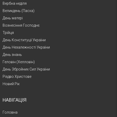
Вербна неділя
Великдень (Пасха)
День матері
Вознесіння Господнє
Трійця
День Конституції України
День Незалежності України
День знань
Геловін (Хелловін)
День Збройних Сил України
Різдво Христове
Новий Рік
НАВІГАЦІЯ
Головна