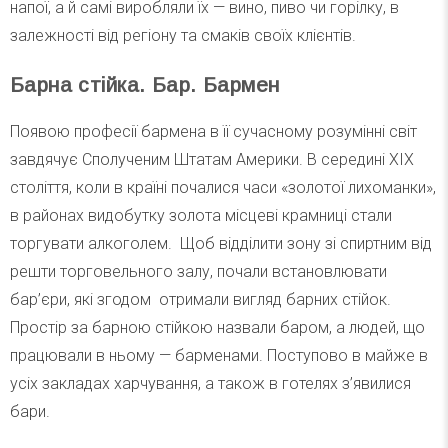
напої, а й самі виробляли їх — вино, пиво чи горілку, в
залежності від регіону та смаків своїх клієнтів.
Барна стійка. Бар. Бармен
Появою професії бармена в її сучасному розумінні світ
завдячує Сполученим Штатам Америки. В середині XIX
століття, коли в країні почалися часи «золотої лихоманки»,
в районах видобутку золота місцеві крамниці стали
торгувати алкоголем. Щоб відділити зону зі спиртним від
решти торговельного залу, почали встановлювати
бар’єри, які згодом отримали вигляд барних стійок.
Простір за барною стійкою назвали баром, а людей, що
працювали в ньому — барменами. Поступово в майже в
усіх закладах харчування, а також в готелях з’явилися
бари.