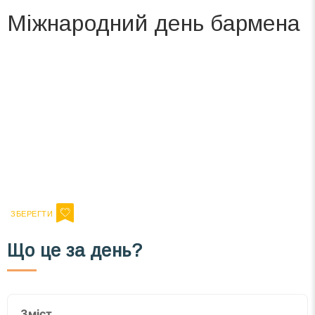
Міжнародний день бармена
Вже 6 років DAY TODAY складає для вас «
Список свят на день
». Підписуйтесь на щоденну розсилку
зручним для вас способом.
Телеграм
Інстаграм
Ваш імейл
Підписатися
Email
Що це за день?
Зміст