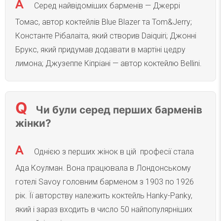
Серед найвідоміших барменів — Джеррі
Томас, автор коктейлів Blue Blazer та Tom&Jerry;
Константе Рібалаіта, який створив Daiquiri; Джонні
Брукс, який придумав додавати в мартіні цедру
лимона; Джузеппе Кіпріані — автор коктейлю Bellini.
Чи були серед перших барменів
жінки?
Однією з перших жінок в цій професії стала
Ада Коулман. Вона працювала в Лондонському
готелі Savoy головним барменом з 1903 по 1926
рік. Її авторству належить коктейль Hanky-Panky,
який і зараз входить в число 50 найпопулярніших