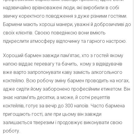
надзвичайно врівноважені люди, які виробили в собі
звичку коректного поводження з дуже різними гостями.
Бармени мають хороші манери, уважні й доброзичливі до
своїх клієнтів. Своєю поведінкою вони вміють
підкреслити атмосферу відпочинку та гарного настрою.
Хороший бармен завжди пам’ятає, хто з гостей якому
напою віддає перевагу та бачить, кому з відвідувачів
вже варто запропонувати каву замість алкогольного
коктейлю. Всю робочу зміну бармен проводить на ногах,
адже сидіти йому заборонено професійним етикетом. Він
знає напам’ять десятки, а може, й сотні рецептів
коктейлів, готує за вечір до 300 напоїв. Часто бармена
пригощають гості, але при цьому він завжди
залишається тверезим і продовжує виконувати свою
роботу.