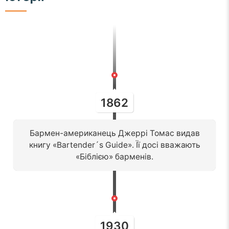
1862
Бармен-американець Джеррі Томас видав
книгу «Bartender´s Guide». Її досі вважають
«Біблією» барменів.
1930