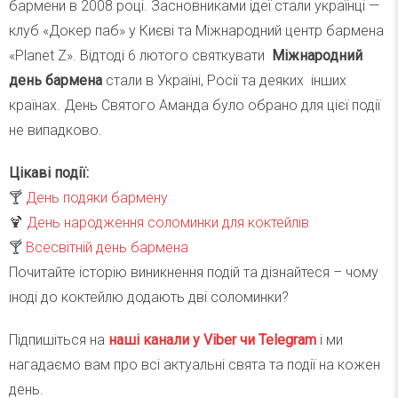
бармени в 2008 році. Засновниками ідеї стали українці —
клуб «Докер паб» у Києві та Міжнародний центр бармена
«Planet Z». Відтоді 6 лютого святкувати
Міжнародний
день бармена
стали в Україні, Росії та деяких інших
країнах. День Святого Аманда було обрано для цієї події
не випадково.
Цікаві події:
🍸
День подяки бармену
🍹
День народження соломинки для коктейлів
🍸
Всесвітній день бармена
Почитайте історію виникнення подій та дізнайтеся – чому
іноді до коктейлю додають дві соломинки?
Підпишіться на
наші канали у Viber чи Telegra
m
і ми
нагадаємо вам про всі актуальні свята та події на кожен
день.