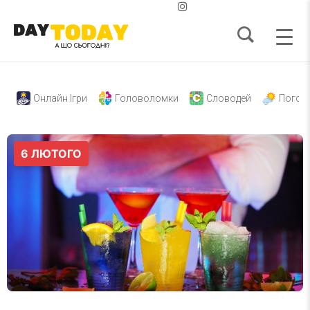
Онлайн Ігри
Головоломки
Словодей
Погод