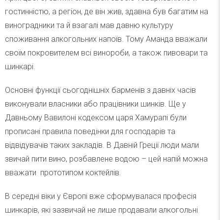
гостинністю, а регіон, де він жив, здавна був багатим на
виноградники та й взагалі мав давню культуру
споживання алкогольних напоїв. Тому Аманда вважали
своїм покровителем всі винороби, а також пивовари та
шинкарі.
Основні функції сьогоднішніх барменів з давніх часів
виконували власники або працівники шинків. Ще у
Давньому Вавилоні кодексом царя Хамурапі були
прописані правила поведінки для господарів та
відвідувачів таких закладів. В Давній Греції люди мали
звичай пити вино, розбавлене водою – цей напій можна
вважати прототипом коктейлів.
В середні віки у Європі вже сформувалася професія
шинкарів, які зазвичай не лише продавали алкогольні