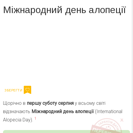
Міжнародний день алопеції
Вже 6 років DAY TODAY складає для вас «
Список свят на день
». Підписуйтесь на щоденну розсилку
зручним для вас способом.
Телеграм
Інстаграм
Ваш імейл
Підписатися
Email
Щорічно в
першу суботу серпня
у всьому світі
відзначають
Міжнародний день алопеції
(International
1
Alopecia Day).