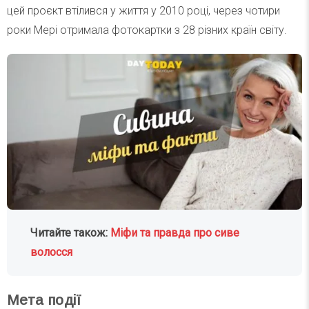
цей проєкт втілився у життя у 2010 році, через чотири
роки Мері отримала фотокартки з 28 різних країн світу.
Читайте також:
Міфи та правда про сиве
волосся
Мета події