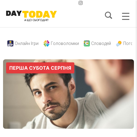
Онлайн Ігри
Головоломки
Словодей
Погод