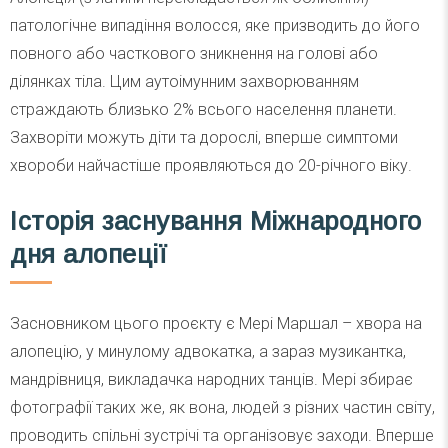
патологічне випадіння волосся, яке призводить до його
повного або часткового зникнення на голові або
ділянках тіла. Цим аутоімунним захворюванням
страждають близько 2% всього населення планети.
Захворіти можуть діти та дорослі, вперше симптоми
хвороби найчастіше проявляються до 20-річного віку.
Історія заснування Міжнародного
дня алопеції
Засновником цього проєкту є Мері Маршал – хвора на
алопецію, у минулому адвокатка, а зараз музикантка,
мандрівниця, викладачка народних танців. Мері збирає
фотографії таких же, як вона, людей з різних частин світу,
проводить спільні зустрічі та організовує заходи. Вперше