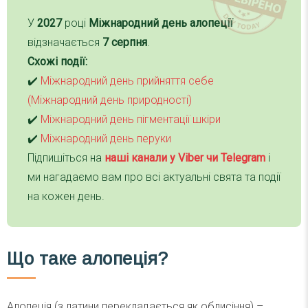
У
2027
році
Міжнародний день алопеції
відзначається
7 серпня
.
Схожі події:
✔️
Міжнародний день прийняття себе
(Міжнародний день природності)
✔️
Міжнародний день пігментації шкіри
✔️
Міжнародний день перуки
Підпишіться на
наші канали у Viber чи Telegra
m
і
ми нагадаємо вам про всі актуальні свята та події
на кожен день.
Що таке алопеція?
Алопеція (з латини перекладається як облисіння) –