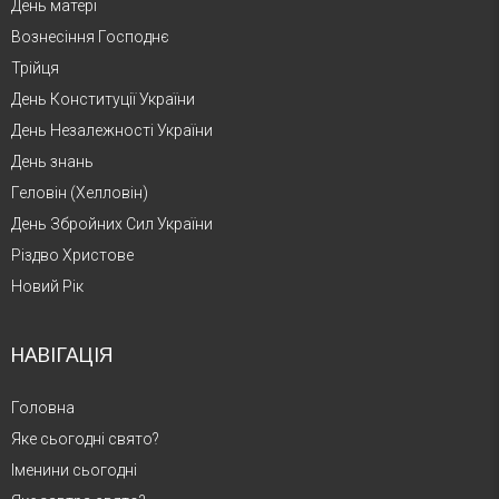
День матері
Вознесіння Господнє
Трійця
День Конституції України
День Незалежності України
День знань
Геловін (Хелловін)
День Збройних Сил України
Різдво Христове
Новий Рік
НАВІГАЦІЯ
Головна
Яке сьогодні свято?
Іменини сьогодні